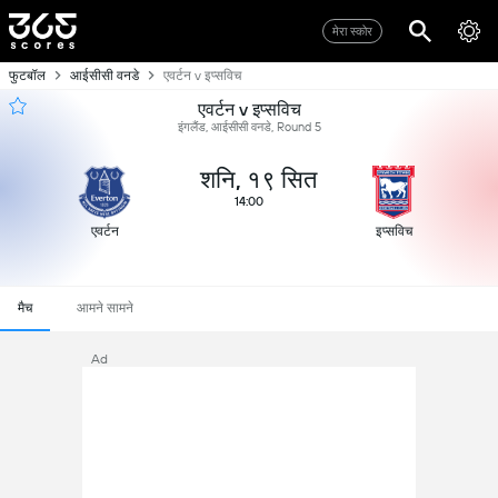
मेरा स्कोर
फुटबॉल
आईसीसी वनडे
एवर्टन v इप्सविच
एवर्टन v इप्सविच
इंगलैंड, आईसीसी वनडे, Round 5
शनि, १९ सित
14:00
एवर्टन
इप्सविच
मैच
आमने सामने
Ad