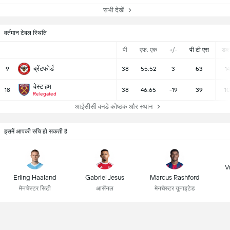
सभी देखें
वर्तमान टेबल स्थिति
पी
एफ: एक
+/-
पी टी एस
डब्ल्
ब्रेंटफोर्ड
9
38
55:52
3
53
14
वेस्ट हम
18
38
46:65
-19
39
1
Relegated
आईसीसी वनडे कोष्ठक और स्थान
इसमें आपकी रुचि हो सकती है
Vi
Erling Haaland
Gabriel Jesus
Marcus Rashford
मैनचेस्टर सिटी
आर्सेनल
मेनचेस्टर यूनाइटेड