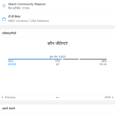
Gtech Community Stadium
मैच अटेंडेंस: 17,194
टी वी चैनल
NBC Universo / USA Network
भविष्यवाणियों
कौन जीतेगा?
कुल वोट: 9,859
55%
17%
28%
ब्रेंटफोर्ड
ड्रॉ
वेस्ट हम
Previous
अगला
आमने सामने