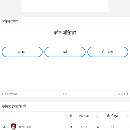
भविष्यवाणियों
कौन जीतेगा?
फुलहम
ड्रॉ
बोर्नमाउथ
Previous
अगला
वर्तमान टेबल स्थिति
पी
एफ: एक
+/-
पी टी एस
डब्ल्
बोर्नमाउथ
3
0
0:0
0
0
0