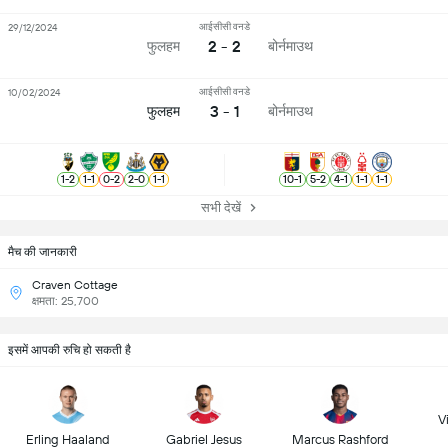
आईसीसी वनडे
29/12/2024
2 - 2
फुलहम
बोर्नमाउथ
आईसीसी वनडे
10/02/2024
3 - 1
फुलहम
बोर्नमाउथ
1
-
2
1
-
1
0
-
2
2
-
0
1
-
1
10
-
1
5
-
2
4
-
1
1
-
1
1
-
1
सभी देखें
मैच की जानकारी
Craven Cottage
क्षमता: 25,700
इसमें आपकी रुचि हो सकती है
Vi
Erling Haaland
Gabriel Jesus
Marcus Rashford