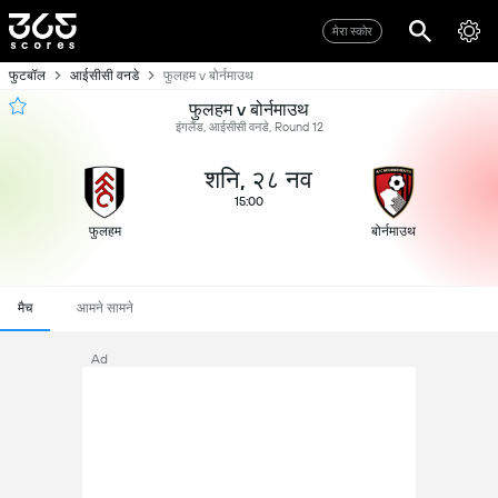
मेरा स्कोर
फुटबॉल
आईसीसी वनडे
फुलहम v बोर्नमाउथ
फुलहम v बोर्नमाउथ
इंगलैंड, आईसीसी वनडे, Round 12
शनि, २८ नव
15:00
फुलहम
बोर्नमाउथ
मैच
आमने सामने
Ad