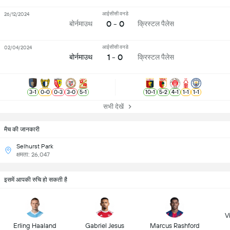
आईसीसी वनडे
26/12/2024
0 - 0
बोर्नमाउथ
क्रिस्टल पैलेस
आईसीसी वनडे
02/04/2024
1 - 0
बोर्नमाउथ
क्रिस्टल पैलेस
3
-
1
0
-
0
0
-
3
3
-
0
5
-
1
10
-
1
5
-
2
4
-
1
1
-
1
1
-
1
सभी देखें
मैच की जानकारी
Selhurst Park
क्षमता: 26,047
इसमें आपकी रुचि हो सकती है
Vi
Erling Haaland
Gabriel Jesus
Marcus Rashford