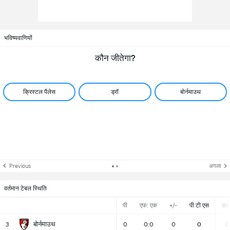
भविष्यवाणियों
कौन जीतेगा?
क्रिस्टल पैलेस
ड्रॉ
बोर्नमाउथ
Previous
अगला
वर्तमान टेबल स्थिति
पी
एफ: एक
+/-
पी टी एस
डब्ल्
बोर्नमाउथ
3
0
0:0
0
0
0