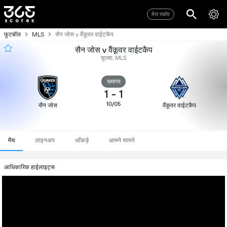
मेरा स्कोर
फुटबॉल
MLS
सैन जोस v वैंकूवर वाईटकैप
सैन जोस v वैंकूवर वाईटकैप
यूएसए, MLS
समाप्त
1
-
1
10/05
सैन जोस
वैंकूवर वाईटकैप
मैच
लाइनअप
आँकड़े
आमने सामने
आधिकारिक हाईलाइट्स