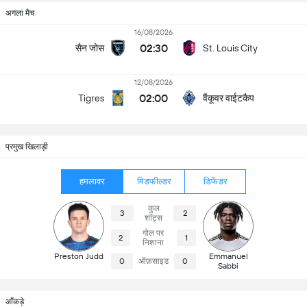
अगला मैच
16/08/2026
02:30
सैन जोस
St. Louis City
12/08/2026
02:00
वैंकूवर वाईटकैप
Tigres
प्रमुख खिलाड़ी
हमलावर
मिडफील्डर
डिफेंडर
कुल
3
2
शॉट्स
गोल पर
2
1
निशाना
Preston Judd
Emmanuel
0
ऑफ़साइड
0
Sabbi
आँकड़े