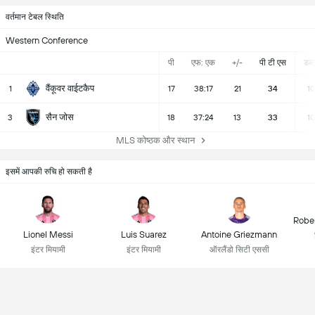
वर्तमान टेबल स्थिति
Western Conference
पी
एफ: एक
+/-
पी टी एस
डब्ल्
वैंकूवर वाईटकैप
1
17
38:17
21
34
1
सैन जोस
3
18
37:24
13
33
1
MLS कोष्ठक और स्थान
इसमें आपकी रुचि हो सकती है
Robe
Lionel Messi
Luis Suarez
Antoine Griezmann
इंटर मियामी
इंटर मियामी
ऑरलैंडो सिटी एससी