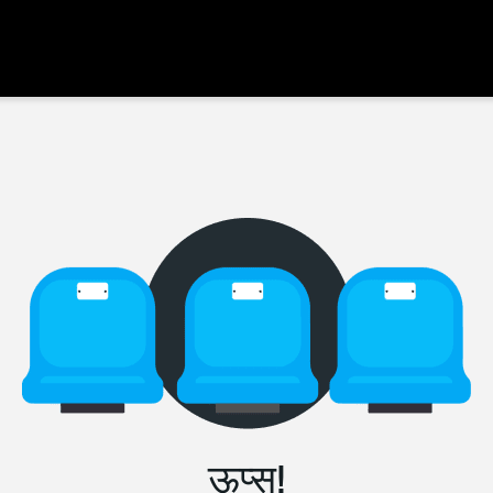
ऊप्स!