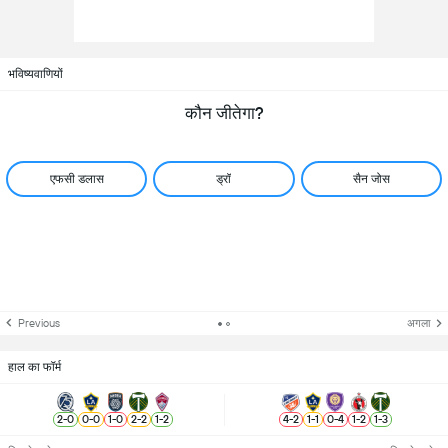
भविष्यवाणियों
कौन जीतेगा?
एफसी डलास
ड्रॉ
सैन जोस
Previous
अगला
हाल का फॉर्म
2
-
0
0
-
0
1
-
0
2
-
2
1
-
2
4
-
2
1
-
1
0
-
4
1
-
2
1
-
3