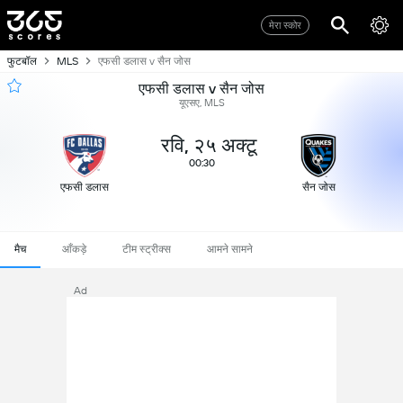
मेरा स्कोर
फुटबॉल
MLS
एफसी डलास v सैन जोस
एफसी डलास v सैन जोस
यूएसए, MLS
रवि, २५ अक्टू
00:30
एफसी डलास
सैन जोस
मैच
आँकड़े
टीम स्ट्रीक्स
आमने सामने
Ad