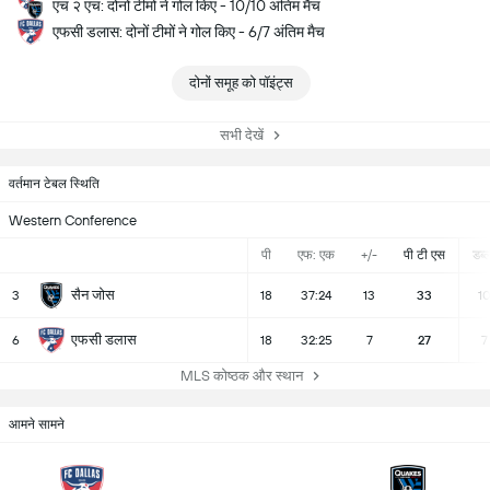
एच २ एच: दोनों टीमों ने गोल किए - 10/10 अंतिम मैच
एफसी डलास: दोनों टीमों ने गोल किए - 6/7 अंतिम मैच
दोनों समूह को पॉइंट्स
सभी देखें
वर्तमान टेबल स्थिति
Western Conference
पी
एफ: एक
+/-
पी टी एस
डब्ल्
सैन जोस
3
18
37:24
13
33
1
एफसी डलास
6
18
32:25
7
27
7
MLS कोष्ठक और स्थान
आमने सामने