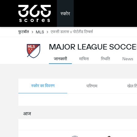
स्कोर
फुटबॉल
एफसी डलास v पोर्टलैंड टिम्बर्स
MLS
MAJOR LEAGUE SOCCER: 
जानकारी
माचिस
स्थिति
News
स्कोर का विवरण
परिणाम
खेल ति
आज