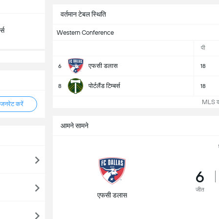
वर्तमान टेबल स्थिति
्स
Western Conference
पी
एफसी डलास
6
18
पोर्टलैंड टिम्बर्स
8
18
MLS कोष
नरेट करें
आमने सामने
6
जीत
एफसी डलास