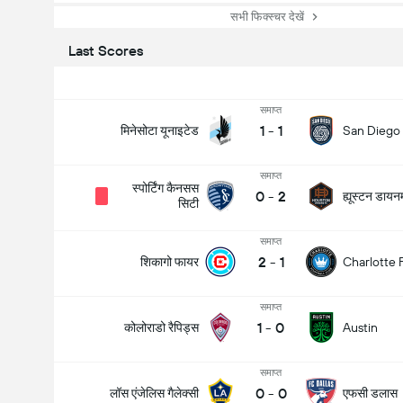
सभी फिक्स्चर देखें
Last Scores
समाप्त
1
-
1
मिनेसोटा यूनाइटेड
San Diego
समाप्त
स्पोर्टिंग कैनसस
0
-
2
ह्यूस्टन डायन
सिटी
समाप्त
2
-
1
शिकागो फायर
Charlotte 
समाप्त
1
-
0
कोलोराडो रैपिड्स
Austin
समाप्त
0
-
0
लॉस एंजेलिस गैलेक्सी
एफसी डलास