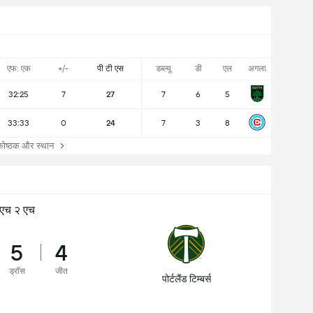
एफ: एक
+/-
पी टी एस
डब्ल्यू
डी
एल
अगला
32:25
7
27
7
6
5
33:33
0
24
7
3
8
्ठक और स्थान
एच २ एच
5
4
ड्रॉस
जीत
पोर्टलैंड टिम्बर्स