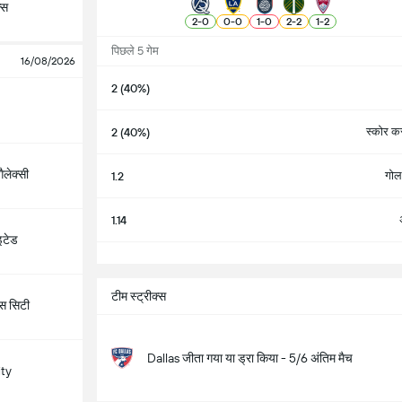
ल्स
2
-
0
0
-
0
1
-
0
2
-
2
1
-
2
पिछले 5 गेम
16/08/2026
2 (40%)
स्कोर करन
2 (40%)
ैलेक्सी
गोल 
1.2
1.14
इटेड
सभ
टीम स्ट्रीक्स
सस सिटी
Dallas जीता गया या ड्रा किया - 5/6 अंतिम मैच
ity