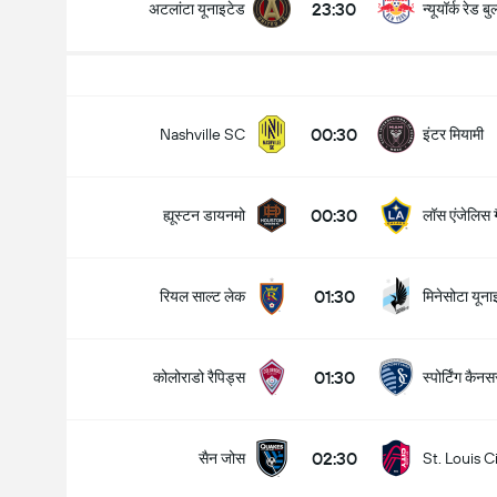
23:30
अटलांटा यूनाइटेड
न्यूयॉर्क रेड बु
00:30
इंटर मियामी
Nashville SC
00:30
ह्यूस्टन डायनमो
लॉस एंजेलिस ग
01:30
रियल साल्ट लेक
मिनेसोटा यूना
01:30
कोलोराडो रैपिड्स
स्पोर्टिंग कैन
02:30
सैन जोस
St. Louis C