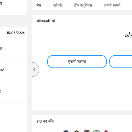
मो
मैच
आँकड़े
टीम स्ट्रीक्स
आमने सामने
भविष्यवाणियों
15/08/2026
कौ
िवॉल।
एफसी डलास
ाटी
ड
हाल का फॉर्म