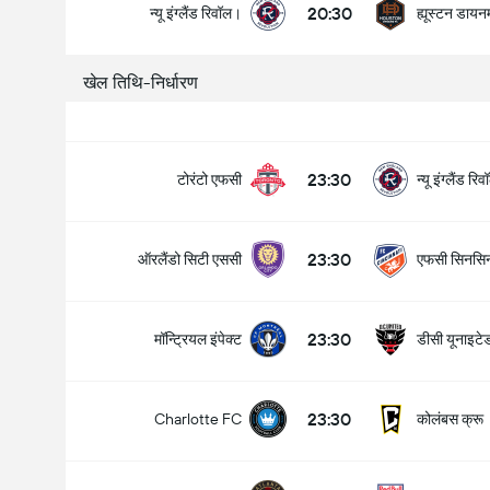
20:30
न्यू इंग्लैंड रिवॉल।
ह्यूस्टन डायन
खेल तिथि-निर्धारण
मैच में कुल गोल (2.5)
23:30
टोरंटो एफसी
न्यू इंग्लैंड र
के अंतर्गत
ऊपर
23:30
ऑरलैंडो सिटी एससी
एफसी सिनसिन
23:30
मॉन्ट्रियल इंपेक्ट
डीसी यूनाइटे
23:30
कोलंबस क्रू
Charlotte FC