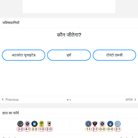
भविष्यवाणियों
कौन जीतेगा?
अटलांटा यूनाइटेड
ड्रॉ
टोरंटो एफसी
Previous
अगला
हाल का फॉर्म
3
-
2
4
-
1
2
-
2
1
-
0
2
-
0
1
-
1
2
-
1
0
-
0
0
-
0
2
-
1