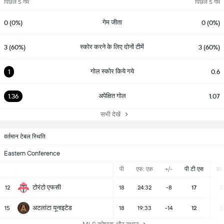
पिछले 5 गेम
पिछले 5 गेम
गेम जीता
0 (0%)
0 (0%)
स्कोर करने के लिए दोनों टीमें
3 (60%)
3 (60%)
गोल स्कोर किये गये
1
0.6
अपेक्षित गोल
1.36
1.07
सभी देखें
वर्तमान टेबल स्थिति
Eastern Conference
पी
एफ: एक
+/-
पी टी एस
डब्ल्
टोरंटो एफसी
12
18
24:32
-8
17
3
अटलांटा यूनाइटेड
15
18
19:33
-14
12
3