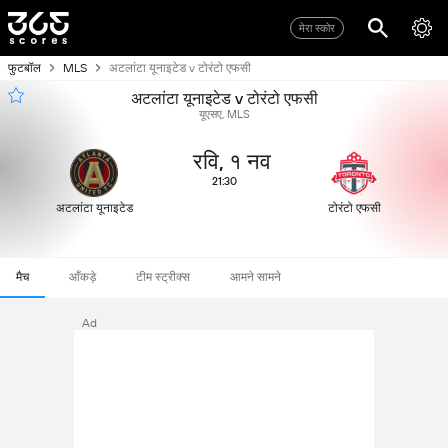
मेरा स्कोर
फुटबॉल
MLS
अटलांटा यूनाइटेड v टोरंटो एफसी
अटलांटा यूनाइटेड v टोरंटो एफसी
यूएसए, MLS
रवि, १ नव
21:30
अटलांटा यूनाइटेड
टोरंटो एफसी
मैच
आँकड़े
टीम स्ट्रीक्स
आमने सामने
Ad