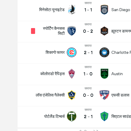
समाप्त
1
-
1
मिनेसोटा यूनाइटेड
San Diego
समाप्त
स्पोर्टिंग कैनसस
0
-
2
ह्यूस्टन डायन
सिटी
समाप्त
2
-
1
शिकागो फायर
Charlotte 
समाप्त
1
-
0
कोलोराडो रैपिड्स
Austin
समाप्त
0
-
0
लॉस एंजेलिस गैलेक्सी
एफसी डलास
समाप्त
2
-
1
पोर्टलैंड टिम्बर्स
सिएटल साउंडर