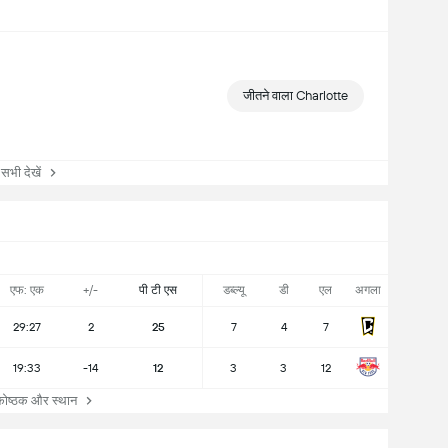
जीतने वाला Charlotte
ी देखें
एफ: एक
+/-
पी टी एस
डब्ल्यू
डी
एल
अगला
29:27
2
25
7
4
7
19:33
-14
12
3
3
12
्ठक और स्थान