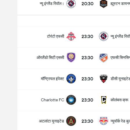
20:30
न्यू इंग्लैंड रिवॉल।
ह्यूस्टन डायन
मैच में कुल गोल (2.5)
23:30
टोरंटो एफसी
न्यू इंग्लैंड र
23:30
ऑरलैंडो सिटी एससी
एफसी सिनसिन
के अंतर्गत
ऊपर
23:30
मॉन्ट्रियल इंपेक्ट
डीसी यूनाइटे
23:30
कोलंबस क्रू
Charlotte FC
23:30
अटलांटा यूनाइटेड
न्यूयॉर्क रेड बु