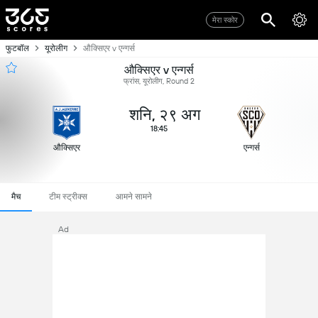
मेरा स्कोर
फुटबॉल
यूरोलीग
औक्सिएर v एन्गर्स
औक्सिएर v एन्गर्स
फ्रांस, यूरोलीग, Round 2
शनि, २९ अग
18:45
औक्सिएर
एन्गर्स
मैच
टीम स्ट्रीक्स
आमने सामने
Ad