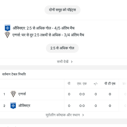
दोनों समूह को पॉइंट्स
औक्सिएर: 2.5 से अधिक गोल - 4/5 अंतिम मैच
एन्गर्स: घर से दूर 2.5 लक्ष्यों से अधिक - 3/4 अंतिम मैच
2.5 से अधिक गोल
सभी देखें
वर्तमान टेबल स्थिति
पी
एफ: एक
+/-
पी टी एस
डब्ल्
एन्गर्स
1
0
0:0
0
0
0
औक्सिएर
2
0
0:0
0
0
0
यूरोलीग कोष्ठक और स्थान