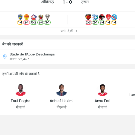
1 - 0
औक्सिएर
एन्गर्स
1
-
1
2
-
1
0
-
2
2
-
1
3
-
1
2
-
3
2
-
1
3
-
1
1
-
1
1
-
1
सभी देखें
मैच की जानकारी
Stade de l'Abbé Deschamps
क्षमता: 23,467
इसमें आपकी रुचि हो सकती है
Luc
Paul Pogba
Achraf Hakimi
Ansu Fati
मोनाको
पीएसजी
मोनाको