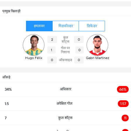
प्रमुख खिलाड़ी
हमलावर
मिडफील्डर
डिफेंडर
कुल
2
0
शॉट्स
गोल पर
1
0
निशाना
Hugo Félix
Gabri Martinez
0
ऑफ़साइड
0
आँकड़े
अधिकार
34%
66%
अपेक्षित गोल
1.5
1.57
कुल शॉट्स
7
11