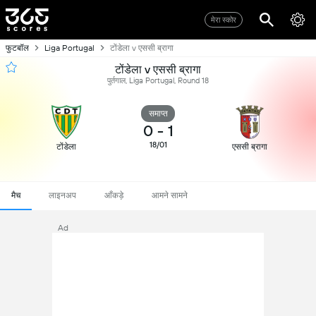
मेरा स्कोर
फुटबॉल
Liga Portugal
टोंडेला v एससी ब्रागा
टोंडेला v एससी ब्रागा
पुर्तगाल, Liga Portugal, Round 18
समाप्त
0
-
1
18/01
टोंडेला
एससी ब्रागा
मैच
लाइनअप
आँकड़े
आमने सामने
Ad