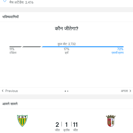
मैच अटेंडेंस: 2,476
भविष्यवाणियों
कौन जीतेगा?
कुल वोट: 2,732
11%
17%
72%
टोंडेला
ड्रॉ
एससी ब्रागा
Previous
अगला
आमने सामने
2
1
11
जीत
ड्रॉस
जीत