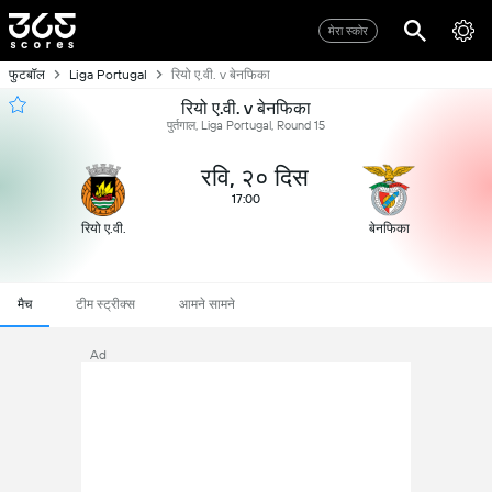
मेरा स्कोर
फुटबॉल
Liga Portugal
रियो ए.वी. v बेनफिका
रियो ए.वी. v बेनफिका
पुर्तगाल, Liga Portugal, Round 15
रवि, २० दिस
17:00
रियो ए.वी.
बेनफिका
मैच
टीम स्ट्रीक्स
आमने सामने
Ad