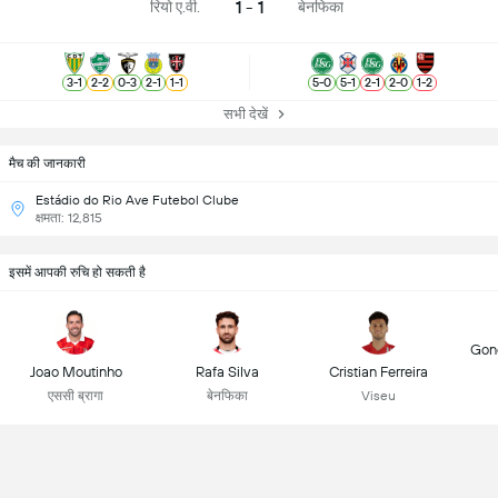
1 - 1
रियो ए.वी.
बेनफिका
3
-
1
2
-
2
0
-
3
2
-
1
1
-
1
5
-
0
5
-
1
2
-
1
2
-
0
1
-
2
सभी देखें
मैच की जानकारी
Estádio do Rio Ave Futebol Clube
क्षमता: 12,815
इसमें आपकी रुचि हो सकती है
Gonç
Joao Moutinho
Rafa Silva
Cristian Ferreira
एससी ब्रागा
बेनफिका
Viseu