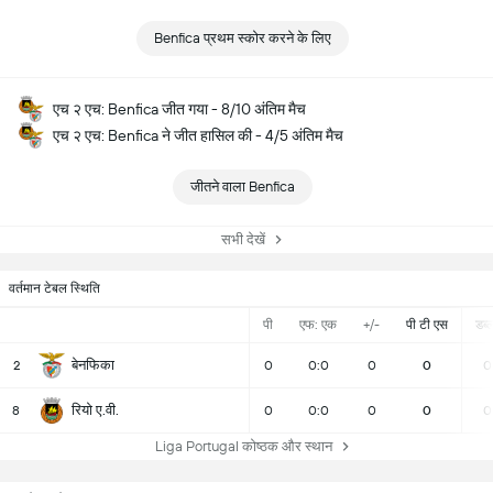
Benfica प्रथम स्कोर करने के लिए
एच २ एच: Benfica जीत गया - 8/10 अंतिम मैच
एच २ एच: Benfica ने जीत हासिल की - 4/5 अंतिम मैच
जीतने वाला Benfica
सभी देखें
वर्तमान टेबल स्थिति
पी
एफ: एक
+/-
पी टी एस
डब्ल्
बेनफिका
2
0
0:0
0
0
0
रियो ए.वी.
8
0
0:0
0
0
0
Liga Portugal कोष्ठक और स्थान