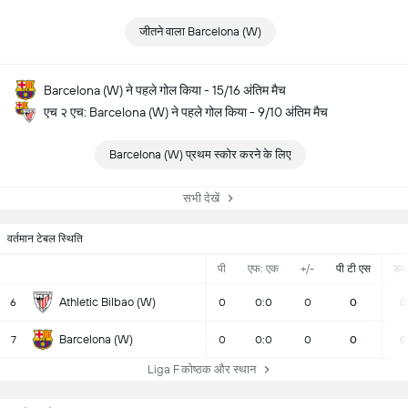
जीतने वाला Barcelona (W)
Barcelona (W) ने पहले गोल किया - 15/16 अंतिम मैच
एच २ एच: Barcelona (W) ने पहले गोल किया - 9/10 अंतिम मैच
Barcelona (W) प्रथम स्कोर करने के लिए
सभी देखें
वर्तमान टेबल स्थिति
पी
एफ: एक
+/-
पी टी एस
डब्ल्
Athletic Bilbao (W)
6
0
0:0
0
0
0
Barcelona (W)
7
0
0:0
0
0
0
Liga F कोष्ठक और स्थान