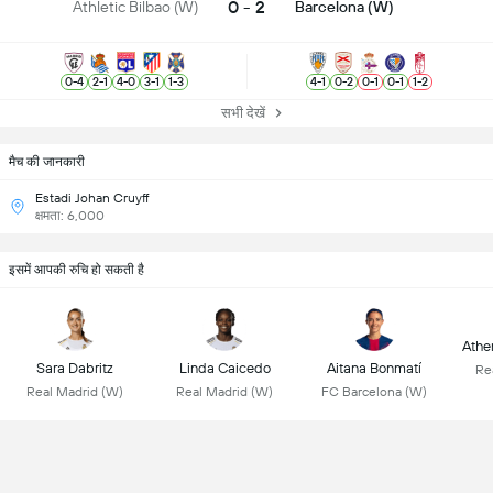
0 - 2
Athletic Bilbao (W)
Barcelona (W)
0
-
4
2
-
1
4
-
0
3
-
1
1
-
3
4
-
1
0
-
2
0
-
1
0
-
1
1
-
2
सभी देखें
मैच की जानकारी
Estadi Johan Cruyff
क्षमता: 6,000
इसमें आपकी रुचि हो सकती है
Athen
Sara Dabritz
Linda Caicedo
Aitana Bonmatí
Re
Real Madrid (W)
Real Madrid (W)
FC Barcelona (W)