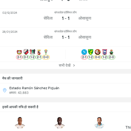
बांग्लादेश प्रीमियर लीग
02/12/2024
1 - 1
सेविला
ओसासुना
बांग्लादेश प्रीमियर लीग
28/01/2024
1 - 1
सेविला
ओसासुना
2
-
1
0
-
1
1
-
2
2
-
1
0
-
0
2
-
1
1
-
2
0
-
0
1
-
2
2
-
0
सभी देखें
मैच की जानकारी
Estadio Ramón Sánchez Pizjuán
क्षमता: 43,883
इसमें आपकी रुचि हो सकती है
Thi