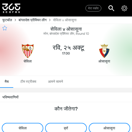
मेरा स्कोर
फुटबॉल
बांग्लादेश प्रीमियर लीग
सेविला v ओसासुना
सेविला v ओसासुना
स्पेन, बांग्लादेश प्रीमियर लीग, Round 10
रवि, २५ अक्टू
17:00
सेविला
ओसासुना
मैच
टीम स्ट्रीक्स
आमने सामने
भविष्यवाणियों
कौन जीतेगा?
सेविला
ड्रॉ
ओसासुना