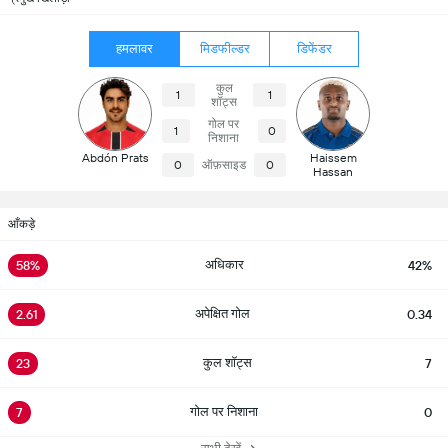
हमलावर
मिडफील्डर
डिफेंडर
कुल
1
1
शॉट्स
गोल पर
1
0
निशाना
Abdón Prats
Haissem
0
ऑफ़साइड
0
Hassan
आँकड़े
अधिकार
58%
42%
अपेक्षित गोल
2.61
0.34
कुल शॉट्स
23
7
गोल पर निशाना
7
0