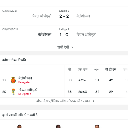
03/01/2021
LaLiga 2
2 - 2
रियल ओविएडो
मैलेओरका
09/03/2019
LaLiga 2
1 - 0
मैलेओरका
रियल ओविएडो
सभी देखें
वर्तमान टेबल स्थिति
पी
एफ: एक
+/-
पी टी एस
डब्ल्
मैलेओरका
18
38
47:57
-10
42
11
Relegated
रियल ओविएडो
20
38
26:60
-34
29
6
Relegated
बांग्लादेश प्रीमियर लीग कोष्ठक और स्थान
इसमें आपकी रुचि हो सकती है