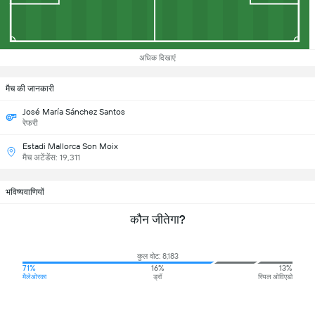
अधिक दिखाएं
मैच की जानकारी
José María Sánchez Santos
रेफरी
Estadi Mallorca Son Moix
मैच अटेंडेंस: 19,311
भविष्यवाणियों
कौन जीतेगा?
कुल वोट: 8,183
71%
16%
13%
मैलेओरका
ड्रॉ
रियल ओविएडो