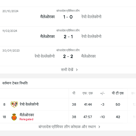
बांग्लादेश प्रीमियर लीग
20/10/2024
1 - 0
मैलेओरका
रेयो वेल्लेकोनो
बांग्लादेश प्रीमियर लीग
11/02/2024
2 - 1
मैलेओरका
रेयो वेल्लेकोनो
बांग्लादेश प्रीमियर लीग
30/09/2023
2 - 2
रेयो वेल्लेकोनो
मैलेओरका
सभी देखें
वर्तमान टेबल स्थिति
पी
एफ: एक
+/-
पी टी एस
डब्ल्
रेयो वेल्लेकोनो
8
38
41:44
-3
50
12
मैलेओरका
18
38
47:57
-10
42
11
Relegated
बांग्लादेश प्रीमियर लीग कोष्ठक और स्थान