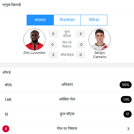
प्रमुख खिलाड़ी
हमलावर
मिडफील्डर
डिफेंडर
कुल
0
2
शॉट्स
गोल पर
0
0
निशाना
Zito Luvumbo
Sergio
2
ऑफ़साइड
0
Camello
आँकड़े
अधिकार
45%
55%
अपेक्षित गोल
1.68
1.95
कुल शॉट्स
12
17
गोल पर निशाना
4
3