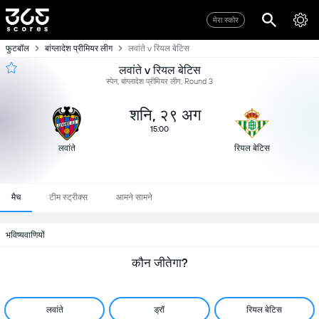
मेरा स्कोर
फुटबॉल
बांग्लादेश प्रीमियर लीग
लवांते v रियल बेटिस
लवांते v रियल बेटिस
स्पेन, बांग्लादेश प्रीमियर लीग, Round 3
शनि, २९ अग
15:00
लवांते
रियल बेटिस
मैच
टीम स्ट्रीक्स
आमने सामने
भविष्यवाणियों
कौन जीतेगा?
लवांते
ड्रॉ
रियल बेटिस