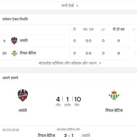
सभी देखें
वर्तमान टेबल स्थिति
पी
एफ: एक
+/-
पी टी एस
डब्ल्
लवांते
6
0
0:0
0
0
0
रियल बेटिस
20
0
0:0
0
0
0
बांग्लादेश प्रीमियर लीग कोष्ठक और स्थान
आमने सामने
4
1
10
जीत
ड्रॉस
जीत
लवांते
रियल बेटिस
बांग्लादेश प्रीमियर लीग
23/05/2026
2 - 1
रियल बेटिस
लवांते