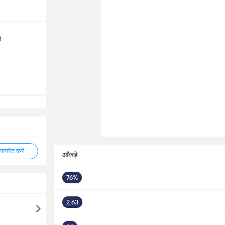
ो
नरेट करें
आँकड़े
76%
2.63