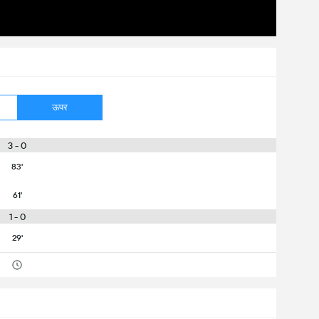
ऊपर
3 - 0
83'
61'
1 - 0
29'