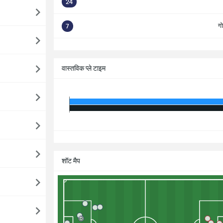
24
ग
7
सभ
वास्तविक प्ले टाइम
सभ
शॉट मैप