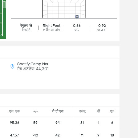
रेगुलर प्ले
Right Foot
0.66
0.92
स्थिति
शरीर का अंग
xG
xGOT
Spotify Camp Nou
मैच अटेंडेंस: 44,301
एफ: एक
+/-
पी टी एस
डब्ल्यू
डी
एल
95:36
59
94
31
1
6
47:57
-10
42
11
9
18