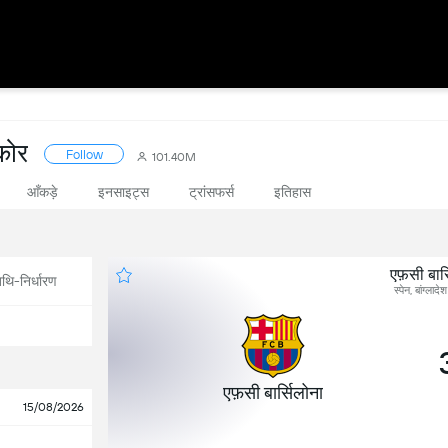
्कोर
Follow
101.40M
आँकड़े
इनसाइट्स
ट्रांसफर्स
इतिहास
एफ़सी बार
थि-निर्धारण
स्पेन, बांग्ल
एफ़सी बार्सिलोना
15/08/2026