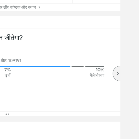
ियर लीग कोष्ठक और स्थान
न जीतेगा?
 वोट: 109,191
7%
10%
ड्रॉ
मैलेओरका