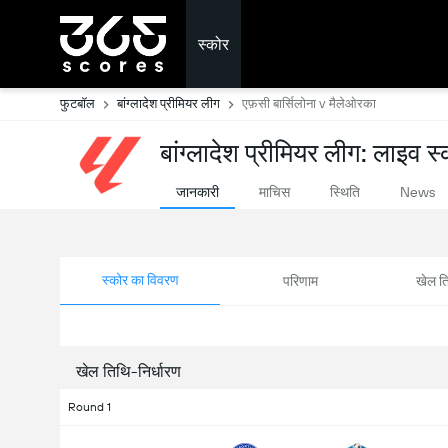
स्कोर
फुटबॉल
बांग्लादेश प्रीमियर लीग
एफ़सी बार्सिलोना v मैलेओरका
बांग्लादेश प्रीमियर लीग: लाइव स
जानकारी
माचिस
स्थिति
News
स्कोर का विवरण
परिणाम
खेल ति
खेल तिथि-निर्धारण
Round 1