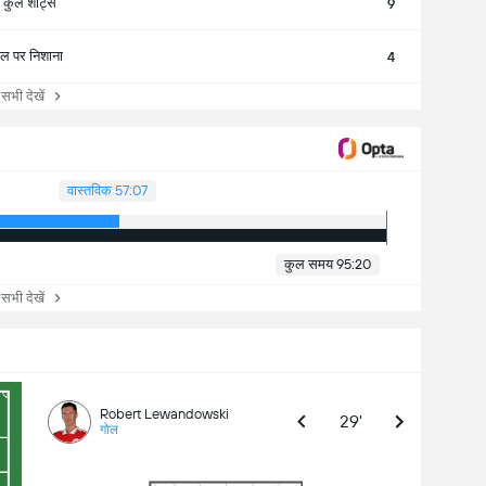
कुल शॉट्स
9
ोल पर निशाना
4
ी देखें
वास्तविक 57:07
कुल समय 95:20
ी देखें
Robert Lewandowski
29'
गोल