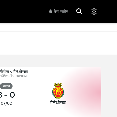
मेरा स्कोर
्सिलोना v मैलेओरका
ादेश प्रीमियर लीग, Round 23
समाप्त
3
-
0
मैलेओरका
07/02