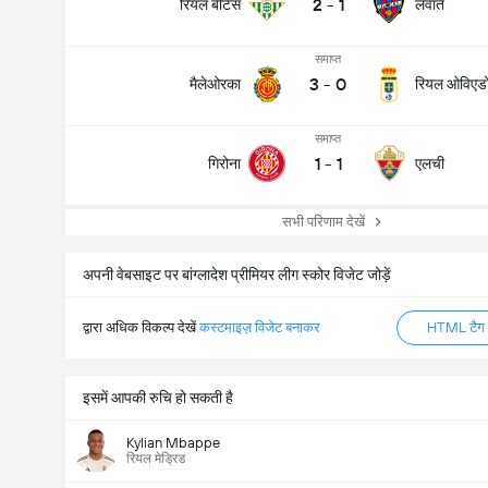
2
-
1
रियल बेटिस
लवांते
समाप्त
3
-
0
मैलेओरका
रियल ओविएड
समाप्त
1
-
1
गिरोना
एलची
सभी परिणाम देखें
अपनी वेबसाइट पर बांग्लादेश प्रीमियर लीग स्कोर विजेट जोड़ें
द्वारा अधिक विकल्प देखें
कस्टमाइज़ विजेट बनाकर
HTML टैग ज
इसमें आपकी रुचि हो सकती है
Kylian Mbappe
रियल मेड्रिड