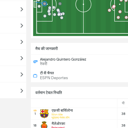
मैच की जानकारी
Alejandro Quintero González
रेफरी
टी वी चैनल
ESPN Deportes
वर्तमान टेबल स्थिति
पी
एफ़सी बार्सिलोना
1
38
Won title
यूईएफए नेशंस लीग
मैलेओरका
18
38
Relegated