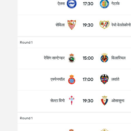
17:30
ऐलस
गेटाफे
19:30
सेविला
रेयो वेल्लेकोनो
Round 1
15:00
रेसिंग सान्टेन्डर
विलारियल
17:00
एस्पेनयॉल
लवांते
19:30
सेल्टा विगो
ओसासुना
Round 1