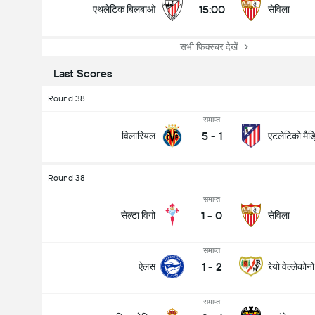
15:00
एथलेटिक बिलबाओ
सेविला
सभी फिक्स्चर देखें
Last Scores
Round 38
समाप्त
5
-
1
विलारियल
एटलेटिको मैड
Round 38
समाप्त
1
-
0
सेल्टा विगो
सेविला
समाप्त
1
-
2
ऐलस
रेयो वेल्लेकोनो
समाप्त