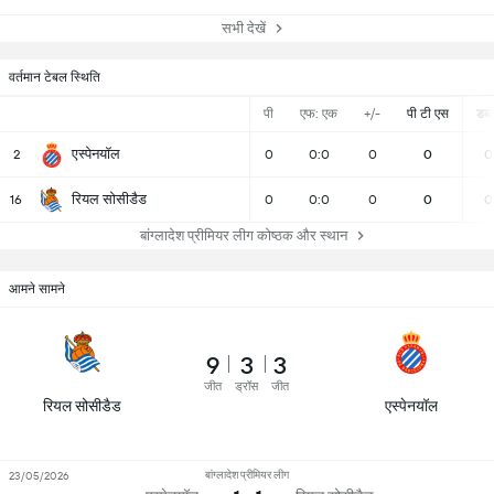
सभी देखें
वर्तमान टेबल स्थिति
पी
एफ: एक
+/-
पी टी एस
डब्ल्
एस्पेनयॉल
2
0
0:0
0
0
0
रियल सोसीडैड
16
0
0:0
0
0
0
बांग्लादेश प्रीमियर लीग कोष्ठक और स्थान
आमने सामने
9
3
3
जीत
ड्रॉस
जीत
रियल सोसीडैड
एस्पेनयॉल
बांग्लादेश प्रीमियर लीग
23/05/2026