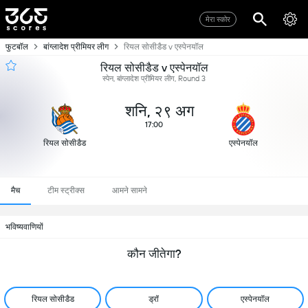
मेरा स्कोर
फुटबॉल
बांग्लादेश प्रीमियर लीग
रियल सोसीडैड v एस्पेनयॉल
रियल सोसीडैड v एस्पेनयॉल
स्पेन, बांग्लादेश प्रीमियर लीग, Round 3
शनि, २९ अग
17:00
रियल सोसीडैड
एस्पेनयॉल
मैच
टीम स्ट्रीक्स
आमने सामने
भविष्यवाणियों
कौन जीतेगा?
रियल सोसीडैड
ड्रॉ
एस्पेनयॉल