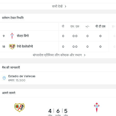
सभी देखें
वर्तमान टेबल स्थिति
पी
एफ: एक
+/-
पी टी एस
डब्ल्
सेल्टा विगो
9
0
0:0
0
0
0
रेयो वेल्लेकोनो
18
0
0:0
0
0
0
बांग्लादेश प्रीमियर लीग कोष्ठक और स्थान
मैच की जानकारी
Estadio de Vallecas
क्षमता: 15,500
आमने सामने
4
6
5
जीत
ड्रॉस
जीत