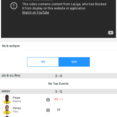
मैच के कार्यक्रम
सब
ऊपर
3 - 0
अंत के 90 मिनट
No Top Events
3 - 0
मध्यांतर
Pepe
45' + 1
Baena
Pérez
31'
Pino