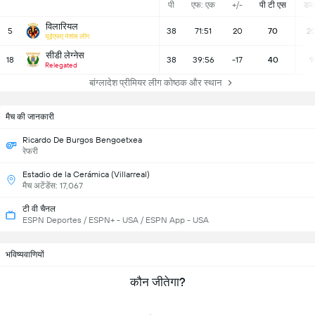
पी
एफ: एक
+/-
पी टी एस
डब्ल्
विलारियल
5
38
71:51
20
70
2
यूईएफए नेशंस लीग
सीडी लेग्नेस
18
38
39:56
-17
40
9
Relegated
बांग्लादेश प्रीमियर लीग कोष्ठक और स्थान
मैच की जानकारी
Ricardo De Burgos Bengoetxea
रेफरी
Estadio de la Cerámica (Villarreal)
मैच अटेंडेंस: 17,067
टी वी चैनल
ESPN Deportes / ESPN+ - USA / ESPN App - USA
भविष्यवाणियों
कौन जीतेगा?