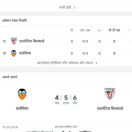
सभी देखें
वर्तमान टेबल स्थिति
पी
एफ: एक
+/-
पी टी एस
डब्ल्
एथलेटिक बिलबाओ
13
0
0:0
0
0
0
वालेंसिया
19
0
0:0
0
0
0
बांग्लादेश प्रीमियर लीग कोष्ठक और स्थान
आमने सामने
4
5
6
जीत
ड्रॉस
जीत
वालेंसिया
एथलेटिक बिलबाओ
बांग्लादेश प्रीमियर लीग
10/05/2026