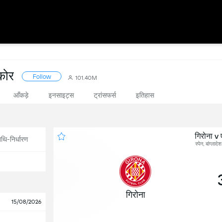
्कोर
Follow
101.40M
आँकड़े
इनसाइट्स
ट्रांसफर्स
इतिहास
गिरोना v
थि-निर्धारण
स्पेन, बांग्ल
गिरोना
15/08/2026