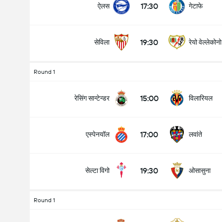
17:30
ऐलस
गेटाफे
19:30
सेविला
रेयो वेल्लेकोनो
Round 1
15:00
रेसिंग सान्टेन्डर
विलारियल
17:00
एस्पेनयॉल
लवांते
19:30
सेल्टा विगो
ओसासुना
Round 1