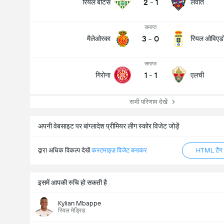
2
-
1
रियल बेटिस
लवांते
समाप्त
3
-
0
मैलेओरका
रियल ओविएड
समाप्त
1
-
1
गिरोना
एलची
सभी परिणाम देखें
अपनी वेबसाइट पर बांग्लादेश प्रीमियर लीग स्कोर विजेट जोड़ें
द्वारा अधिक विकल्प देखें
कस्टमाइज़ विजेट बनाकर
HTML टैग ज
इसमें आपकी रुचि हो सकती है
Kylian Mbappe
रियल मेड्रिड