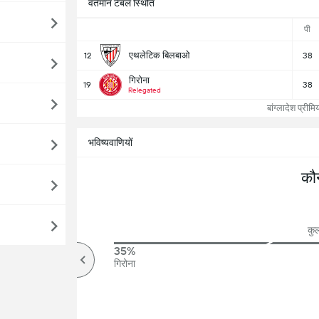
वर्तमान टेबल स्थिति
पी
एथलेटिक बिलबाओ
12
38
गिरोना
19
38
Relegated
बांग्लादेश प्रीम
भविष्यवाणियों
कौ
कु
68%
35%
ऊपर
गिरोना