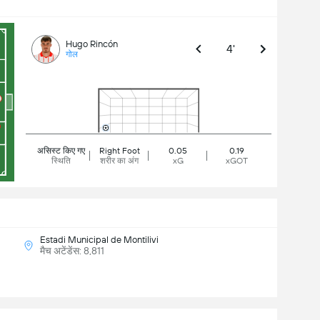
Hugo Rincón
4'
गोल
असिस्ट किए गए
Right Foot
0.05
0.19
स्थिति
शरीर का अंग
xG
xGOT
Estadi Municipal de Montilivi
मैच अटेंडेंस: 8,811