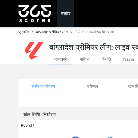
स्कोर
फुटबॉल
बांग्लादेश प्रीमियर लीग
गिरोना v एथलेटिक बिलबाओ
बांग्लादेश प्रीमियर लीग: लाइव स
जानकारी
माचिस
स्थिति
News
स्कोर का विवरण
परिणाम
खेल ति
खेल तिथि-निर्धारण
Round 1