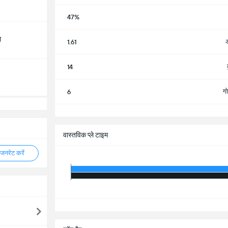
47%
ो
अ
1.61
14
ग
6
सभ
वास्तविक प्ले टाइम
नरेट करें
सभ