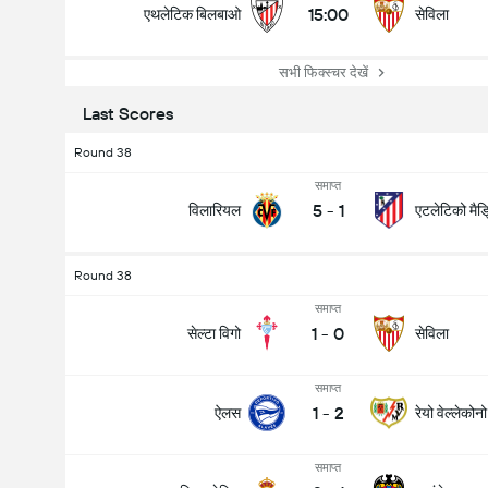
15:00
एथलेटिक बिलबाओ
सेविला
सभी फिक्स्चर देखें
Last Scores
Round 38
समाप्त
5
-
1
विलारियल
एटलेटिको मैड
Round 38
समाप्त
1
-
0
सेल्टा विगो
सेविला
समाप्त
1
-
2
ऐलस
रेयो वेल्लेकोनो
समाप्त