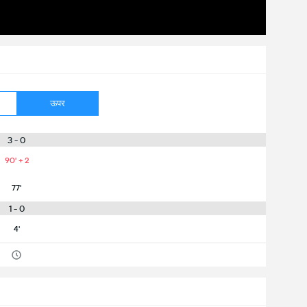
ऊपर
3 - 0
90' + 2
77'
1 - 0
4'