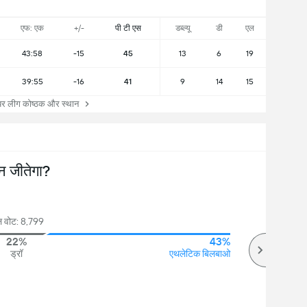
एफ: एक
+/-
पी टी एस
डब्ल्यू
डी
एल
43:58
-15
45
13
6
19
39:55
-16
41
9
14
15
ियर लीग कोष्ठक और स्थान
न जीतेगा?
ल वोट: 8,799
22%
43%
ड्रॉ
एथलेटिक बिलबाओ