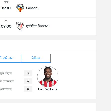
आज
16:30
Sabadell
रद्द
09:00
एथलेटिक बिलबाओ
मिडफील्डर
डिफेंडर
कुल शॉट्स
3
ोल पर निशाना
0
ऑफ़साइड
0
Iñaki Williams