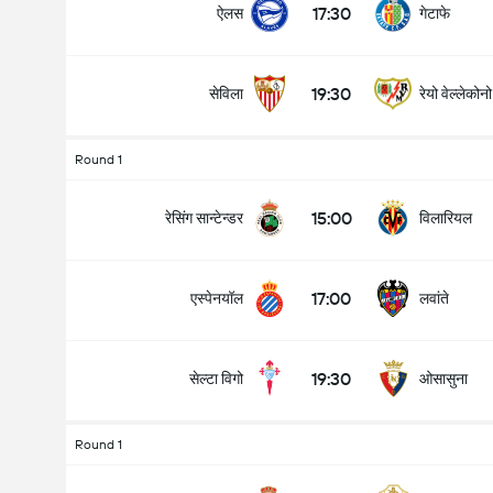
17:30
ऐलस
गेटाफे
19:30
सेविला
रेयो वेल्लेकोनो
मैच में कुल गोल (2.5)
Round 1
15:00
रेसिंग सान्टेन्डर
विलारियल
के अंतर्गत
ऊपर
17:00
एस्पेनयॉल
लवांते
19:30
सेल्टा विगो
ओसासुना
Round 1