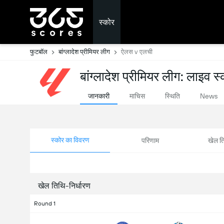
स्कोर
फुटबॉल
बांग्लादेश प्रीमियर लीग
ऐलस v एलची
बांग्लादेश प्रीमियर लीग: लाइव स
जानकारी
माचिस
स्थिति
News
स्कोर का विवरण
परिणाम
खेल ति
खेल तिथि-निर्धारण
Round 1