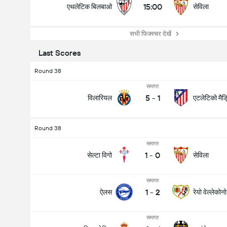
15:00
एथलेटिक बिलबाओ
सेविला
सभी फिक्स्चर देखें
Last Scores
Round 38
समाप्त
5
-
1
विलारियल
एटलेटिको मैड
Round 38
समाप्त
1
-
0
सेल्टा विगो
सेविला
समाप्त
1
-
2
ऐलस
रेयो वेल्लेकोनो
समाप्त