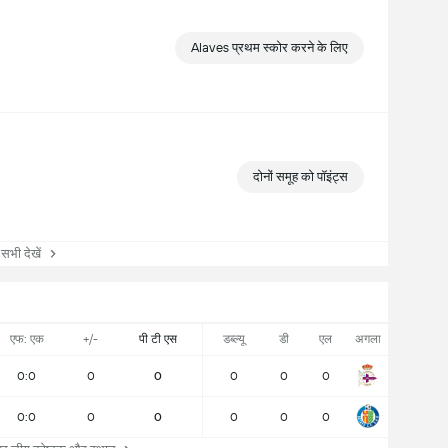
Alaves प्रथम स्कोर करने के लिए
दोनों समूह को पॉइंट्स
ी देखें
एफ: एक
+/-
पी टी एस
डब्ल्यू
डी
एल
अगला
0:0
0
0
0
0
0
0:0
0
0
0
0
0