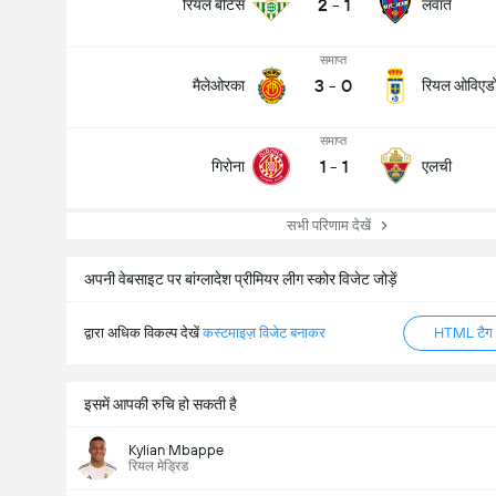
2
-
1
रियल बेटिस
लवांते
समाप्त
3
-
0
मैलेओरका
रियल ओविएड
समाप्त
1
-
1
गिरोना
एलची
सभी परिणाम देखें
अपनी वेबसाइट पर बांग्लादेश प्रीमियर लीग स्कोर विजेट जोड़ें
द्वारा अधिक विकल्प देखें
कस्टमाइज़ विजेट बनाकर
HTML टैग ज
इसमें आपकी रुचि हो सकती है
Kylian Mbappe
रियल मेड्रिड