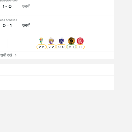
्लादेश प्रीमियर लीग
1 - 0
एलची
ub Friendlies
0 - 1
एलची
2
-
2
2
-
2
0
-
0
2
-
1
1
-
1
ी देखें