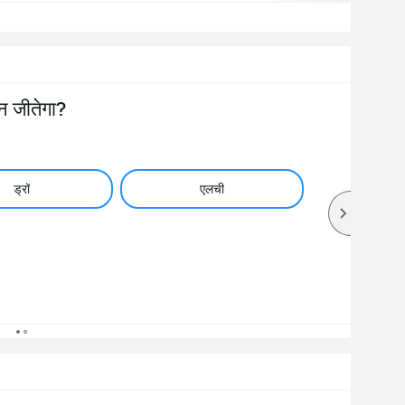
न जीतेगा?
ड्रॉ
एलची