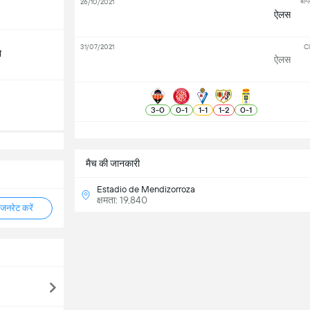
बांग
26/10/2021
ऐलस
31/07/2021
Cl
ो
ऐलस
3
-
0
0
-
1
1
-
1
1
-
2
0
-
1
सभ
मैच की जानकारी
Estadio de Mendizorroza
क्षमता: 19,840
नरेट करें