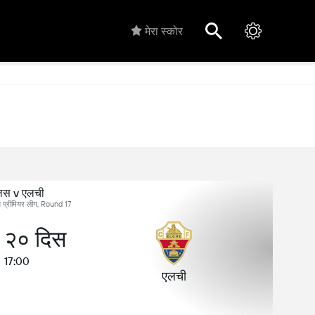
मेरा स्कोर
लस v एलची
ादेश प्रीमियर लीग, Round 17
, २० दिस
17:00
एलची