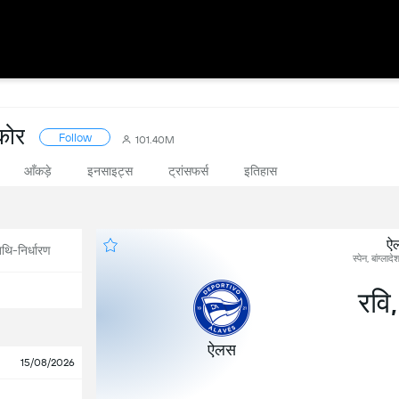
्कोर
Follow
101.40M
आँकड़े
इनसाइट्स
ट्रांसफर्स
इतिहास
ऐ
थि-निर्धारण
स्पेन, बांग्ल
रवि
ऐलस
15/08/2026