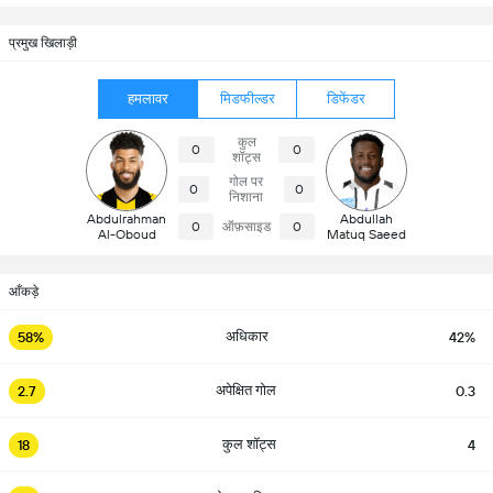
प्रमुख खिलाड़ी
हमलावर
मिडफील्डर
डिफेंडर
कुल
0
0
शॉट्स
गोल पर
0
0
निशाना
Abdulrahman
Abdullah
0
ऑफ़साइड
0
Al-Oboud
Matuq Saeed
आँकड़े
अधिकार
58%
42%
अपेक्षित गोल
2.7
0.3
कुल शॉट्स
18
4