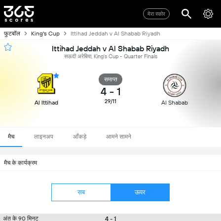
मेरा स्कोर
फुटबॉल
King's Cup
Ittihad Jeddah v Al Shabab Riyadh
Ittihad Jeddah v Al Shabab Riyadh
सऊदी अरेबिया, King's Cup - Quarter Finals
समाप्त
4
-
1
29/11
Al Ittihad
Al Shabab
मैच
लाइनअप
आँकड़े
आमने सामने
मैच के कार्यक्रम
सब
ऊपर
4 - 1
अंत के 90 मिनट