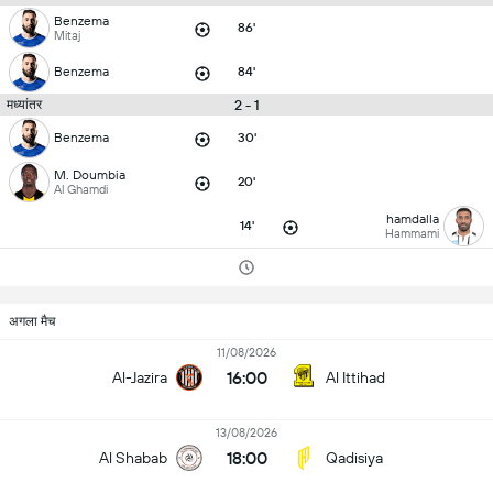
Benzema
86'
Mitaj
Benzema
84'
2 - 1
मध्यांतर
Benzema
30'
M. Doumbia
20'
Al Ghamdi
hamdalla
14'
Hammami
अगला मैच
11/08/2026
16:00
Al-Jazira
Al Ittihad
13/08/2026
18:00
Al Shabab
Qadisiya