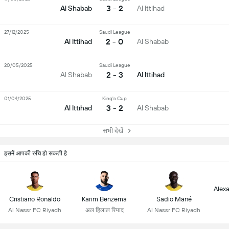
3 - 2
Al Shabab
Al Ittihad
27/12/2025
Saudi League
2 - 0
Al Ittihad
Al Shabab
20/05/2025
Saudi League
2 - 3
Al Shabab
Al Ittihad
01/04/2025
King's Cup
3 - 2
Al Ittihad
Al Shabab
सभी देखें
इसमें आपकी रुचि हो सकती है
Alex
Cristiano Ronaldo
Karim Benzema
Sadio Mané
Al Nassr FC Riyadh
अल हिलाल रियाद
Al Nassr FC Riyadh