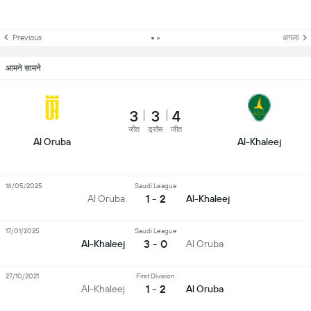
Previous
अगला
आमने सामने
3
3
4
जीत
ड्रॉस
जीत
Al Oruba
Al-Khaleej
16/05/2025
Saudi League
1 - 2
Al Oruba
Al-Khaleej
17/01/2025
Saudi League
3 - 0
Al-Khaleej
Al Oruba
27/10/2021
First Division
1 - 2
Al-Khaleej
Al Oruba