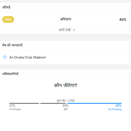
आँकड़े
अधिकार
54%
46%
सभी देखें
मैच की जानकारी
Al-Oruba Club Stadium
भविष्यवाणियों
कौन जीतेगा?
कुल वोट: 1,058
27%
24%
49%
Al Oruba
ड्रॉ
Al-Khaleej