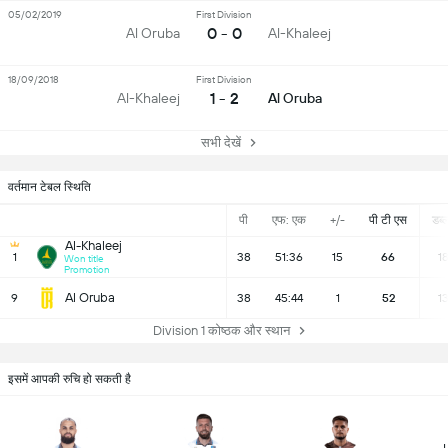
05/02/2019
First Division
0 - 0
Al Oruba
Al-Khaleej
18/09/2018
First Division
1 - 2
Al-Khaleej
Al Oruba
सभी देखें
वर्तमान टेबल स्थिति
पी
एफ: एक
+/-
पी टी एस
डब्ल्
Al-Khaleej
1
38
51:36
15
66
1
Won title
Promotion
Al Oruba
9
38
45:44
1
52
1
Division 1 कोष्ठक और स्थान
इसमें आपकी रुचि हो सकती है