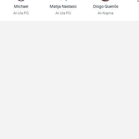
Michael
Matija Nastasic
Diogo Queirós
Al Ula FC
Al Ula FC
Al-Najma