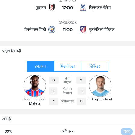
07/08/2026
17:00
फुलहम
क्रिस्टल पैलेस
09/08/2026
11:00
मैनचेस्टर सिटी
एटलेटिको मैड्रिड
प्रमुख खिलाड़ी
हमलावर
मिडफील्डर
डिफेंडर
कुल
0
3
शॉट्स
गोल पर
0
1
निशाना
Jean Philippe
Erling Haaland
1
ऑफ़साइड
0
Mateta
आँकड़े
अधिकार
22%
78%