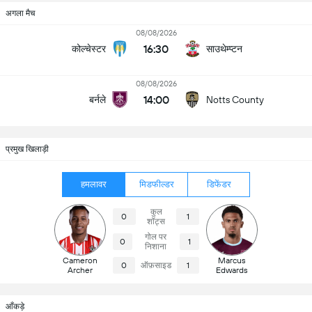
अगला मैच
08/08/2026
16:30
कोल्चेस्टर
साउथेम्प्टन
08/08/2026
14:00
बर्नले
Notts County
प्रमुख खिलाड़ी
हमलावर
मिडफील्डर
डिफेंडर
कुल
0
1
शॉट्स
गोल पर
0
1
निशाना
Cameron
Marcus
0
ऑफ़साइड
1
Archer
Edwards
आँकड़े