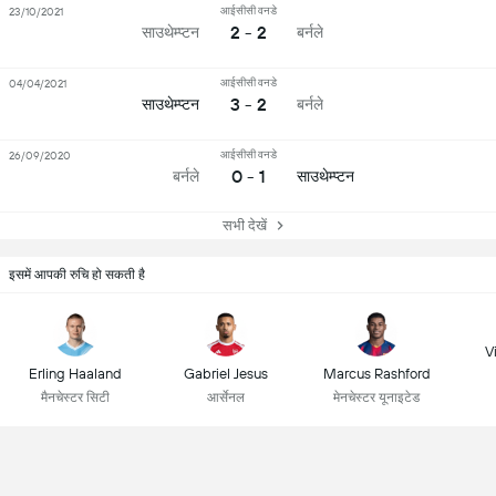
आईसीसी वनडे
23/10/2021
2 - 2
साउथेम्प्टन
बर्नले
आईसीसी वनडे
04/04/2021
3 - 2
साउथेम्प्टन
बर्नले
आईसीसी वनडे
26/09/2020
0 - 1
बर्नले
साउथेम्प्टन
सभी देखें
इसमें आपकी रुचि हो सकती है
Vi
Erling Haaland
Gabriel Jesus
Marcus Rashford
मैनचेस्टर सिटी
आर्सेनल
मेनचेस्टर यूनाइटेड