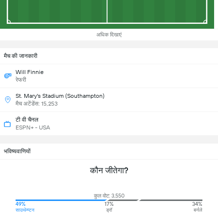
अधिक दिखाएं
मैच की जानकारी
Will Finnie
रेफरी
St. Mary's Stadium (Southampton)
मैच अटेंडेंस: 15,253
टी वी चैनल
ESPN+ - USA
भविष्यवाणियों
कौन जीतेगा?
कुल वोट: 3,550
49%
17%
34%
साउथेम्प्टन
ड्रॉ
बर्नले