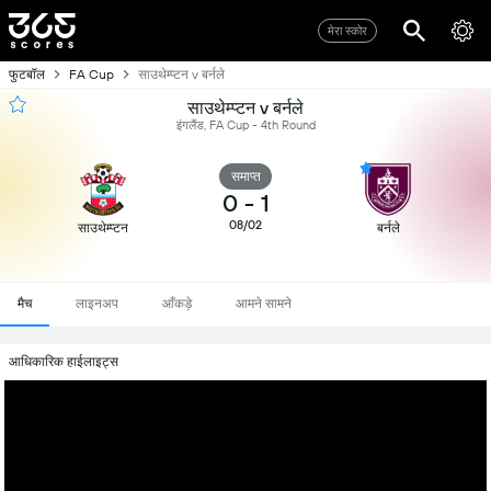
मेरा स्कोर
फुटबॉल
FA Cup
साउथेम्प्टन v बर्नले
साउथेम्प्टन v बर्नले
इंगलैंड, FA Cup - 4th Round
समाप्त
0
-
1
08/02
साउथेम्प्टन
बर्नले
मैच
लाइनअप
आँकड़े
आमने सामने
आधिकारिक हाईलाइट्स