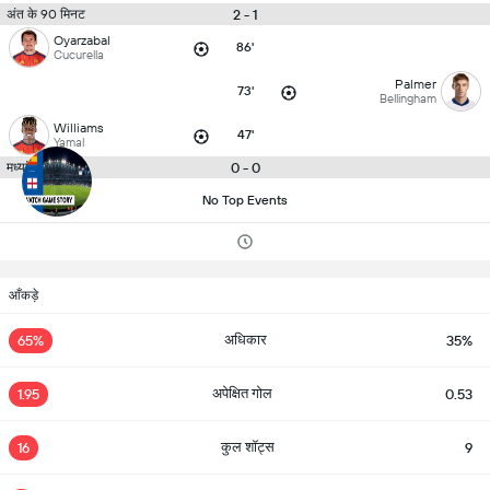
2 - 1
अंत के 90 मिनट
Oyarzabal
86'
Cucurella
Palmer
73'
Bellingham
Williams
47'
Yamal
0 - 0
मध्यांतर
No Top Events
आँकड़े
अधिकार
65%
35%
अपेक्षित गोल
1.95
0.53
कुल शॉट्स
16
9