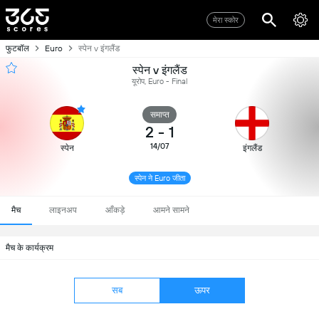
मेरा स्कोर
फुटबॉल
Euro
स्पेन v इंगलैंड
स्पेन v इंगलैंड
यूरोप, Euro - Final
समाप्त
2
-
1
14/07
स्पेन
इंगलैंड
स्पेन ने Euro जीता
मैच
लाइनअप
आँकड़े
आमने सामने
मैच के कार्यक्रम
सब
ऊपर