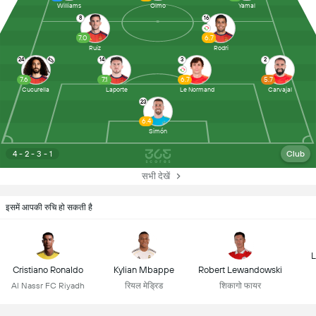
Williams
Olmo
Yamal
8
16
7.0
6.7
Ruiz
Rodri
24
14
3
2
7.6
7.1
6.7
5.7
Cucurella
Laporte
Le Normand
Carvajal
23
6.4
Simón
4 - 2 - 3 - 1
Club
सभी देखें
इसमें आपकी रुचि हो सकती है
L
Cristiano Ronaldo
Kylian Mbappe
Robert Lewandowski
Al Nassr FC Riyadh
रियल मेड्रिड
शिकागो फायर