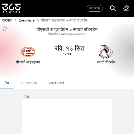
मेरा स्कोर
फुटबॉल
Eredivisie
पीएसवी आइंडहोवन v स्पार्टा रॉटरडैम
पीएसवी आइंडहोवन v स्पार्टा रॉटरडैम
नीदरलैंड, Eredivisie, Round 6
रवि, १३ सित
12:30
पीएसवी आइंडहोवन
स्पार्टा रॉटरडैम
मैच
टीम स्ट्रीक्स
आमने सामने
Ad