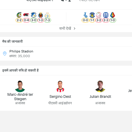
2
-
2
0
-
4
3
-
0
1
-
3
7
-
3
0
-
0
1
-
1
3
-
2
2
-
3
1
-
0
सभी देखें
मैच की जानकारी
Philips Stadion
क्षमता: 35,000
इसमें आपकी रुचि हो सकती है
Je
Marc-André ter
Sergino Dest
Julian Brandt
Stegen
अजाक्स
पीएसवी आइंडहोवन
अजाक्स