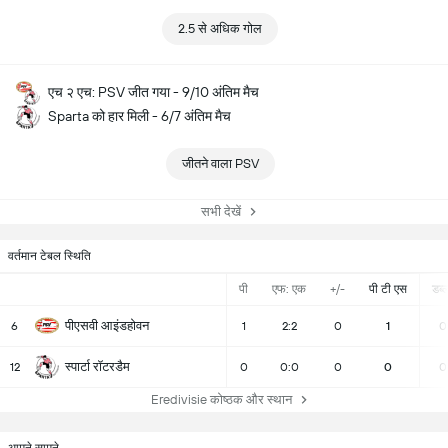
2.5 से अधिक गोल
एच २ एच: PSV जीत गया - 9/10 अंतिम मैच
Sparta को हार मिली - 6/7 अंतिम मैच
जीतने वाला PSV
सभी देखें
वर्तमान टेबल स्थिति
पी
एफ: एक
+/-
पी टी एस
डब्ल्
पीएसवी आइंडहोवन
6
1
2:2
0
1
0
स्पार्टा रॉटरडैम
12
0
0:0
0
0
0
Eredivisie कोष्ठक और स्थान
आमने सामने