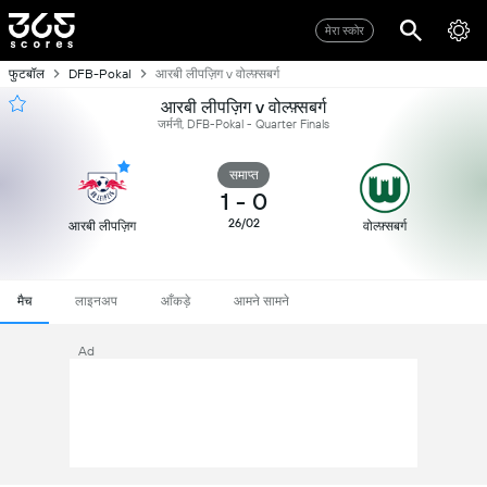
मेरा स्कोर
फुटबॉल
DFB-Pokal
आरबी लीपज़िग v वोल्फ़्सबर्ग
आरबी लीपज़िग v वोल्फ़्सबर्ग
जर्मनी, DFB-Pokal - Quarter Finals
समाप्त
1
-
0
26/02
आरबी लीपज़िग
वोल्फ़्सबर्ग
मैच
लाइनअप
आँकड़े
आमने सामने
Ad