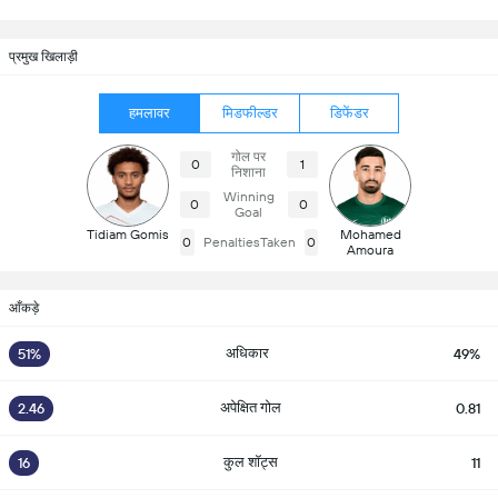
प्रमुख खिलाड़ी
हमलावर
मिडफील्डर
डिफेंडर
गोल पर
0
1
निशाना
Winning
0
0
Goal
Tidiam Gomis
Mohamed
0
PenaltiesTaken
0
Amoura
आँकड़े
अधिकार
51%
49%
अपेक्षित गोल
2.46
0.81
कुल शॉट्स
16
11