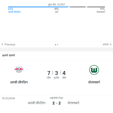
कुल वोट: 10,957
63%
18%
19%
आरबी लीपज़िग
ड्रॉ
वोल्फ़्सबर्ग
Previous
अगला
आमने सामने
7
3
4
जीत
ड्रॉस
जीत
आरबी लीपज़िग
वोल्फ़्सबर्ग
आईसीसी टी20
15/02/2026
2 - 2
आरबी लीपज़िग
वोल्फ़्सबर्ग