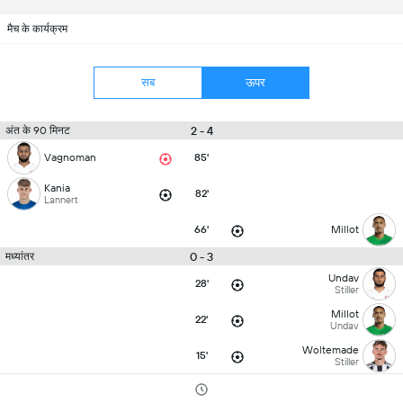
मैच के कार्यक्रम
सब
ऊपर
2 - 4
अंत के 90 मिनट
Vagnoman
85'
Kania
82'
Lannert
66'
Millot
0 - 3
मध्यांतर
Undav
28'
Stiller
Millot
22'
Undav
Woltemade
15'
Stiller