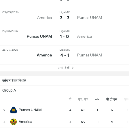
03/05/2026
Liga MX
3 - 3
America
Pumas UNAM
22/03/2026
Liga MX
1 - 0
Pumas UNAM
America
28/09/2025
Liga MX
4 - 1
America
Pumas UNAM
सभी देखें
वर्तमान टेबल स्थिति
Group A
पी
एफ: एक
+/-
पी टी एस
डब्ल्
Pumas UNAM
2
4
4:3
1
5
1
America
4
4
6:7
-1
4
1