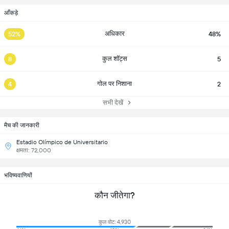
आँकड़े
अधिकार
52%
48%
कुल शॉट्स
8
5
गोल पर निशाना
4
2
सभी देखें
मैच की जानकारी
Estadio Olímpico de Universitario
क्षमता: 72,000
भविष्यवाणियों
कौन जीतेगा?
कुल वोट: 4,930