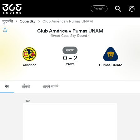
मेरा स्कोर
फुटबॉल
Copa Sky
Club América v Pumas UNAM
Club América v Pumas UNAM
मेक्सिको, Copa Sky, Round 4
समाप्त
0
-
2
24/12
America
Pumas UNAM
मैच
आँकड़े
आमने सामने
Ad