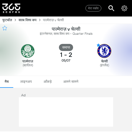
मेरा स्कोर
फुटबॉल
क्लब विश्व कप
पाल्मेराज़ v चेल्सी
पाल्मेराज़ v चेल्सी
इंटरनेशनल, क्लब विश्व कप - Quarter Finals
समाप्त
1
-
2
05/07
पाल्मेराज़
चेल्सी
(ब्राज़िल)
(इंगलैंड)
मैच
लाइनअप
आँकड़े
आमने सामने
Ad