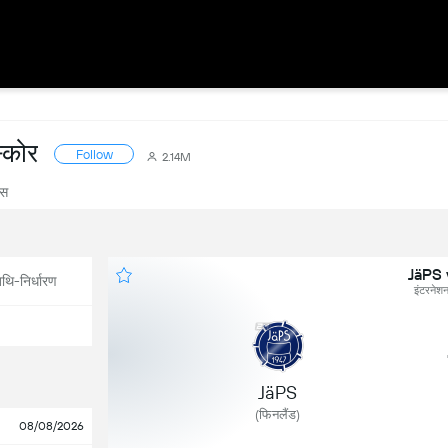
्कोर
Follow
2.14M
्स
JäPS 
थि-निर्धारण
इंटरनेश
JäPS
(फिनलैंड)
08/08/2026