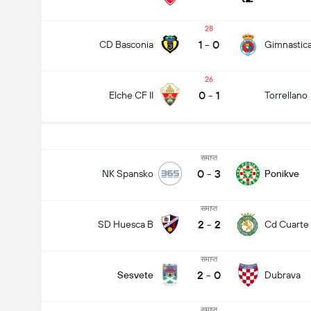
28
1
-
0
CD Basconia
Gimnastica
26
0
-
1
Elche CF II
Torrellano
समाप्त
0
-
3
NK Spansko
Ponikve
समाप्त
2
-
2
SD Huesca B
Cd Cuarte 
समाप्त
2
-
0
Sesvete
Dubrava
समाप्त