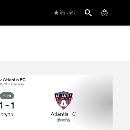
मेरा स्कोर
v Atlantis FC
नल, Club Friendlies
समाप्त
1
-
1
Atlantis FC
29/03
(फिनलैंड)