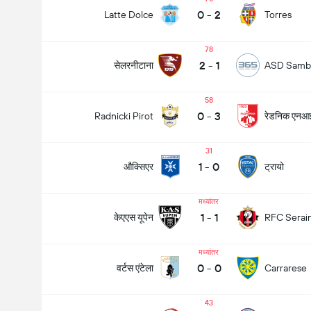
0
-
2
Latte Dolce
Torres
78
2
-
1
सेलरनीटाना
ASD Sambi
58
0
-
3
रेडनिक एनआ
Radnicki Pirot
31
1
-
0
औक्सिएर
ट्रायो
मध्यांतर
1
-
1
केएएस यूपेन
RFC Serai
मध्यांतर
मैच में कुल गोल (2.5)
0
-
0
वर्टस एंटेला
Carrarese
43