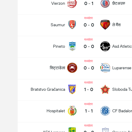
0
-
1
छैटअउरु
Vierzon
मध्यांतर
0
-
0
ले मैंस
Saumur
मध्यांतर
0
-
0
Pineto
Asd Atletic
मध्यांतर
0
-
0
सिट्टाडेला
Luparense
मध्यांतर
1
-
0
Bratstvo Gračanica
Sloboda Tu
मध्यांतर
1
-
1
Hospitalet
CF Badalo
मध्यांतर