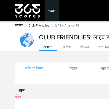
स्कोर
फुटबॉल
Club Friendlies
JäPS v Atlantis FC
CLUB FRIENDLIES: लाइव स
जानकारी
माचिस
इनसाइट
News
स्कोर का विवरण
परिणाम
खेल ति
आज
लाइव