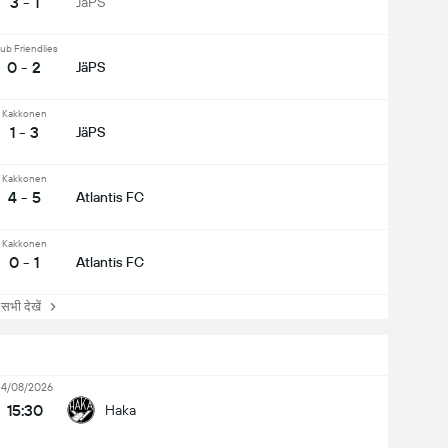
3 - 1
JäPS
ub Friendlies
0 - 2
JäPS
Kakkonen
1 - 3
JäPS
Kakkonen
4 - 5
Atlantis FC
Kakkonen
0 - 1
Atlantis FC
ी देखें
14/08/2026
15:30
Haka