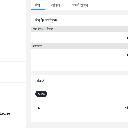
मैच
आँकड़े
आमने सामने
मैच के कार्यक्रम
अंत के 90 मिनट
मध्यांतर
आँकड़े
63%
ग
4
 Lezhë
सभ