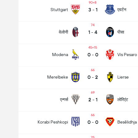
90+8
3
-
1
एवर्टन
Stuttgart
74
1
-
4
वेलोनी
पीसा
45+15
0
-
0
Modena
Vis Pesaro
66
0
-
2
Merelbeke
Lierse
69
2
-
1
एन्गर्स
लोरिएंट
66
0
-
0
Korabi Peshkopi
Besëlidhja
75