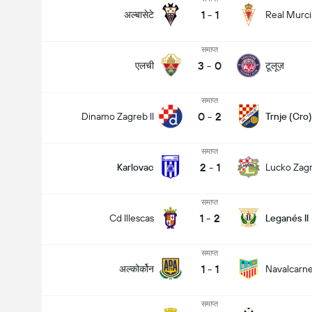
1
-
1
अल्बासेटे
Real Murci
समाप्त
3
-
0
एलची
टूलूज़
समाप्त
0
-
2
Dinamo Zagreb II
Trnje (Cro)
समाप्त
2
-
1
Karlovac
Lucko Zag
समाप्त
1
-
2
Cd Illescas
Leganés II
समाप्त
1
-
1
अल्कोर्कोन
Navalcarn
समाप्त