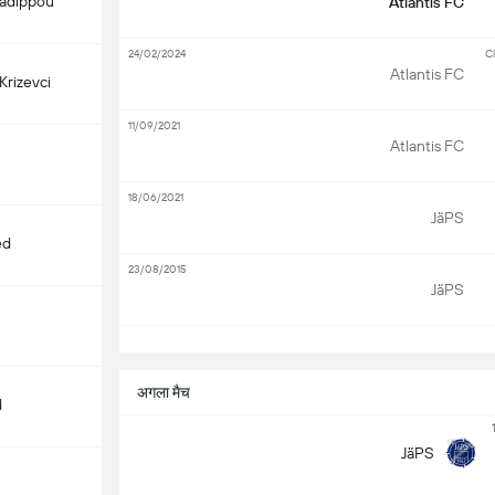
adippou
Atlantis FC
24/02/2024
Cl
Atlantis FC
Krizevci
11/09/2021
Atlantis FC
18/06/2021
JäPS
ed
23/08/2015
JäPS
सभ
अगला मैच
d
JäPS