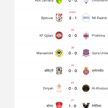
0
-
0
AEK Larnaca
Omonia Ar
मध्यांतर
2
-
1
Bjelovar
NK Radnik 
24
0
-
0
KF Gjilani
Prishtina
38
0
-
0
Marsaxlokk
Gzira Unit
26
0
-
0
कोवेंट्री
एस्पेनयॉल
20
0
-
0
Diriyah
Al-Kholoo
27
1
-
0
ब्रेस्ट
वेनेज़िया