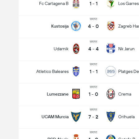
1
-
1
Fc Cartagena B
Los Garres
समाप्त
4
-
0
Kustosija
Zagreb Ha
समाप्त
4
-
4
Udarnik
Nk Jarun
समाप्त
1
-
1
Atletico Baleares
Platges De
समाप्त
1
-
0
Lumezzane
Crema
समाप्त
7
-
2
UCAM Murcia
Orihuela
समाप्त