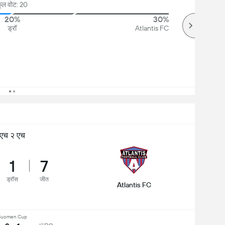
ुल वोट: 20
20%
30%
ड्रॉ
Atlantis FC
एच २ एच
1
7
ड्रॉस
जीत
Atlantis FC
Suomen Cup