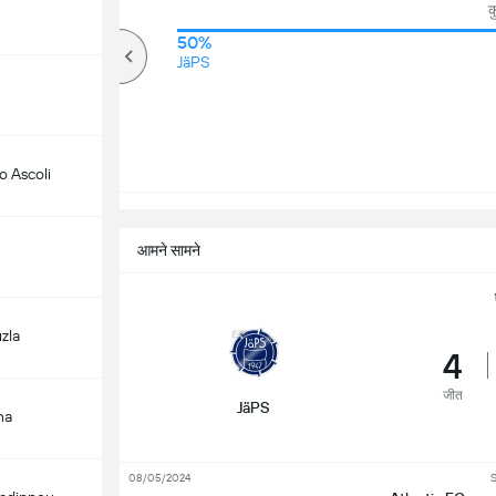
क
83%
50%
ऊपर
JäPS
o Ascoli
आमने सामने
zla
4
जीत
JäPS
na
08/05/2024