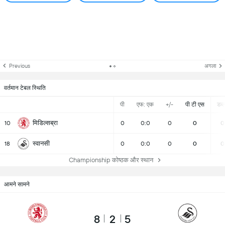
Previous
अगला
वर्तमान टेबल स्थिति
पी
एफ: एक
+/-
पी टी एस
डब्ल्
मिडिल्सब्रा
10
0
0:0
0
0
0
स्वानसी
18
0
0:0
0
0
0
Championship कोष्ठक और स्थान
आमने सामने
8
2
5