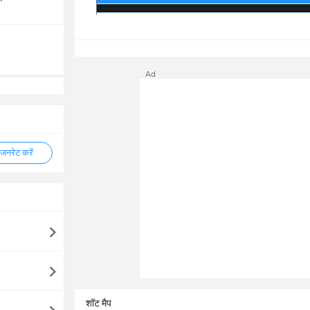
सभ
Ad
नरेट करें
शॉट मैप