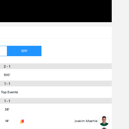
ऊपर
2 - 1
100'
1 - 1
 Top Events
1 - 1
38'
14'
Joakim Maehle