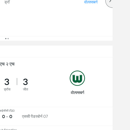
ड्रॉ
वोल्फ़्सबर्ग
एच २ एच
3
3
ड्रॉस
जीत
वोल्फ़्सबर्ग
आईसीसी टी20
0 - 0
एससी पैडरबोर्न 07
ub Friendlies