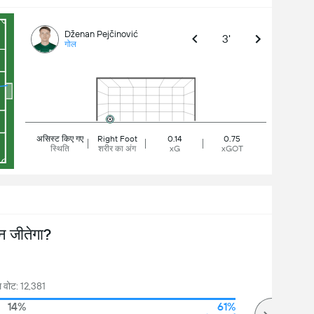
Dženan Pejčinović
3'
गोल
असिस्ट किए गए
Right Foot
0.14
0.75
स्थिति
शरीर का अंग
xG
xGOT
न जीतेगा?
 वोट: 12,381
14%
61%