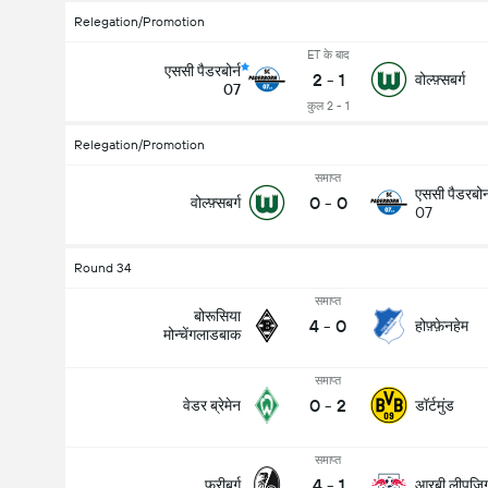
Relegation/Promotion
ET के बाद
एससी पैडरबोर्न
2
-
1
वोल्फ़्सबर्ग
07
कुल 2 - 1
Relegation/Promotion
समाप्त
एससी पैडरबोर्
0
-
0
वोल्फ़्सबर्ग
07
Round 34
समाप्त
बोरूसिया
4
-
0
होफ़्फ़ेनहेम
मोन्चेंगलाडबाक
समाप्त
0
-
2
वेडर ब्रेमेन
डॉर्टमुंड
समाप्त
4
-
1
फ्रीबर्ग
आरबी लीपज़ि