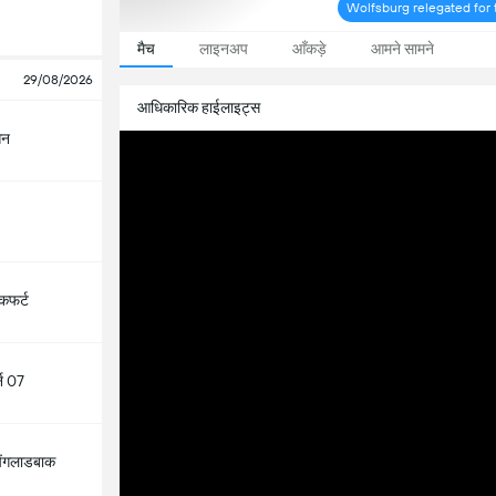
Wolfsburg relegated for t
मैच
लाइनअप
आँकड़े
आमने सामने
29/08/2026
आधिकारिक हाईलाइट्स
ेन
ंकफर्ट
्न 07
चेंगलाडबाक