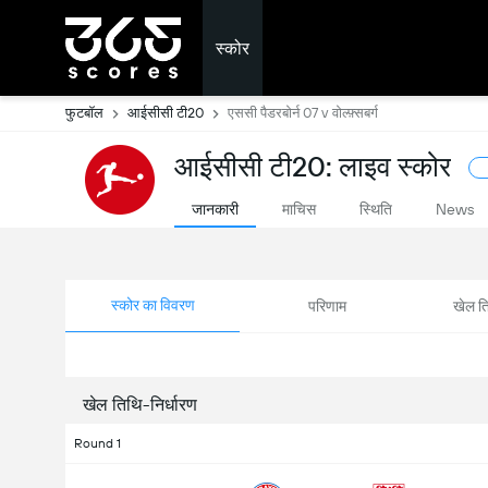
स्कोर
फुटबॉल
आईसीसी टी20
एससी पैडरबोर्न 07 v वोल्फ़्सबर्ग
आईसीसी टी20: लाइव स्कोर
जानकारी
माचिस
स्थिति
News
स्कोर का विवरण
परिणाम
खेल ति
खेल तिथि-निर्धारण
Round 1