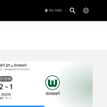
मेरा स्कोर
र्न 07 v वोल्फ़्सबर्ग
टी20 - Relegation/Promotion
ET के बाद
2
-
1
वोल्फ़्सबर्ग
25/05
कुल
2 - 1