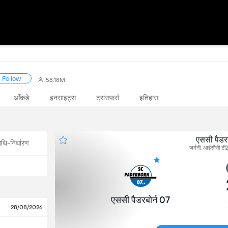
Follow
58.18M
आँकड़े
इनसाइट्स
ट्रांसफर्स
इतिहास
एससी पैडरबो
थि-निर्धारण
जर्मनी, आईसीसी 
एससी पैडरबोर्न 07
28/08/2026