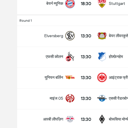
18:30
बेयर्न म्यूनिक
Stuttgart
Round 1
13:30
बेयर लीवरकुस
Elversberg
13:30
एफसी कोलन
होफ़्फ़ेनहेम
13:30
यूनियन बर्लिन
आइंट्राक फ्रै
13:30
माइंज 05
एससी पैडरबोर
13:30
आरबी लीपज़िग
बोरूसिया मोन्