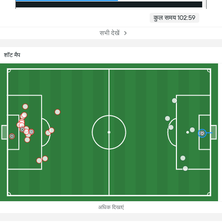
कुल समय 102:59
सभी देखें
शॉट मैप
अधिक दिखाएं