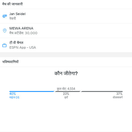
मैच की जानकारी
Jan Seidel
रेफरी
MEWA ARENA
मैच अटेंडेंस: 30,000
टी वी चैनल
ESPN App - USA
भविष्यवाणियों
कौन जीतेगा?
कुल वोट: 4,554
40%
23%
37%
माइंज 05
ड्रॉ
वोल्फ़्सबर्ग