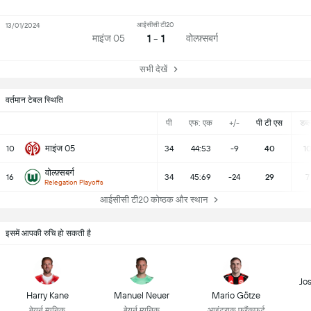
आईसीसी टी20
13/01/2024
1 - 1
माइंज 05
वोल्फ़्सबर्ग
सभी देखें
वर्तमान टेबल स्थिति
पी
एफ: एक
+/-
पी टी एस
डब्ल्
माइंज 05
10
34
44:53
-9
40
1
वोल्फ़्सबर्ग
16
34
45:69
-24
29
7
Relegation Playoffs
आईसीसी टी20 कोष्ठक और स्थान
इसमें आपकी रुचि हो सकती है
Jo
Harry Kane
Manuel Neuer
Mario Götze
बेयर्न म्यूनिक
बेयर्न म्यूनिक
आइंट्राक फ्रैंकफर्ट