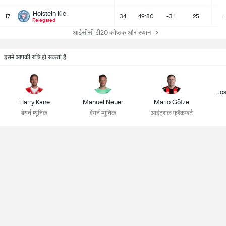
Holstein Kiel
17
34
49:80
-31
25
6
Relegated
आईसीसी टी20 कोष्ठक और स्थान
इसमें आपकी रुचि हो सकती है
Jo
Harry Kane
Manuel Neuer
Mario Götze
बेयर्न म्यूनिक
बेयर्न म्यूनिक
आइंट्राक फ्रैंकफर्ट