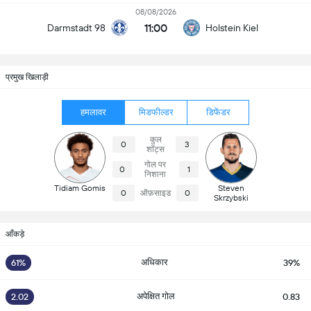
08/08/2026
11:00
Darmstadt 98
Holstein Kiel
प्रमुख खिलाड़ी
हमलावर
मिडफील्डर
डिफेंडर
कुल
0
3
शॉट्स
गोल पर
0
1
निशाना
Tidiam Gomis
Steven
0
ऑफ़साइड
0
Skrzybski
आँकड़े
अधिकार
61%
39%
अपेक्षित गोल
2.02
0.83