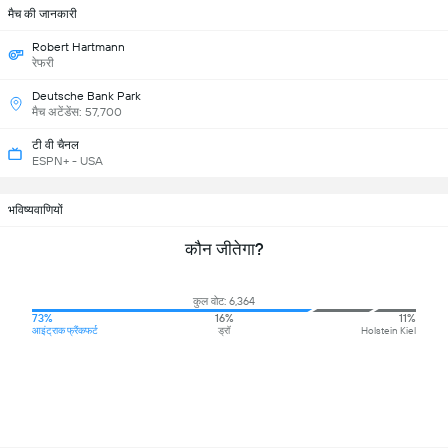
मैच की जानकारी
Robert Hartmann
रेफरी
Deutsche Bank Park
मैच अटेंडेंस: 57,700
टी वी चैनल
ESPN+ - USA
भविष्यवाणियों
कौन जीतेगा?
कुल वोट: 6,364
73%
16%
11%
आइंट्राक फ्रैंकफर्ट
ड्रॉ
Holstein Kiel