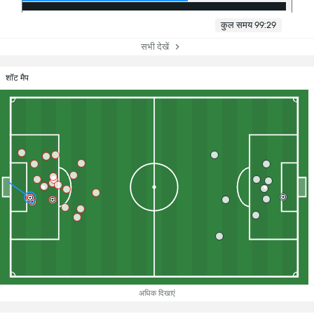
कुल समय 99:29
सभी देखें
शॉट मैप
अधिक दिखाएं