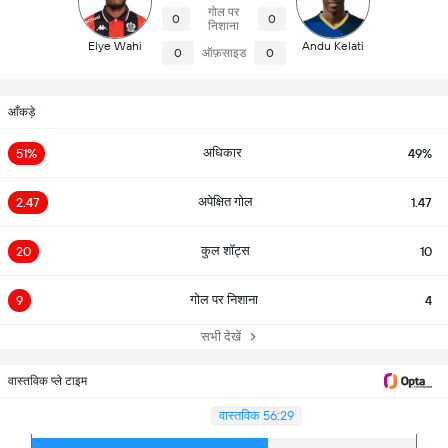
गोल पर
0
0
निशाना
Elye Wahi
Andu Kelati
0
ऑफ़साइड
0
आँकड़े
अधिकार
51%
49%
अपेक्षित गोल
2.47
1.47
कुल शॉट्स
20
10
गोल पर निशाना
9
4
सभी देखें
वास्तविक प्ले टाइम
वास्तविक 56:29