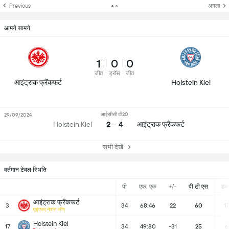
Previous
अगला
आमने सामने
1
0
0
जीत
ड्रॉस
जीत
आइंट्राक फ्रैंकफर्ट
Holstein Kiel
आईसीसी टी20
29/09/2024
2 - 4
आइंट्राक फ्रैंकफर्ट
Holstein Kiel
सभी देखें
वर्तमान टेबल स्थिति
पी
एफ: एक
+/-
पी टी एस
डब्ल्
आइंट्राक फ्रैंकफर्ट
3
34
68:46
22
60
17
यूईएफए नेशंस लीग
Holstein Kiel
17
34
49:80
-31
25
6