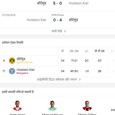
5 - 0
डॉर्टमुंड
Holstein Kiel
07/02/2012
DFB-Pokal
0 - 4
डॉर्टमुंड
Holstein Kiel
सभी देखें
वर्तमान टेबल स्थिति
पी
एफ: एक
+/-
पी टी एस
डब्ल्
डॉर्टमुंड
4
34
71:51
20
57
17
यूईएफए नेशंस लीग
Holstein Kiel
17
34
49:80
-31
25
6
Relegated
आईसीसी टी20 कोष्ठक और स्थान
इसमें आपकी रुचि हो सकती है
Jo
Harry Kane
Manuel Neuer
Mario Götze