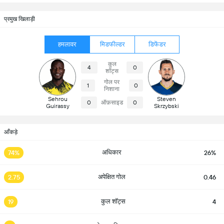
प्रमुख खिलाड़ी
हमलावर
मिडफील्डर
डिफेंडर
कुल
4
0
शॉट्स
गोल पर
1
0
निशाना
Sehrou
Steven
0
ऑफ़साइड
0
Guirassy
Skrzybski
आँकड़े
अधिकार
74%
26%
अपेक्षित गोल
2.75
0.46
कुल शॉट्स
19
4