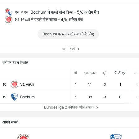
एच २ एच: Bochum ने पहले गोल किया - 5/6 अंतिम मैच
St. Pauli ने पहले गोल खाया - 4/5 अंतिम मैच
Bochum प्रथम स्कोर करने के लिए
सभी देखें
वर्तमान टेबल स्थिति
पी
एफ: एक
+/-
पी टी एस
डब्ल्
St. Pauli
10
1
1:1
0
1
0
Bochum
15
1
0:1
-1
0
0
Bundesliga 2 कोष्ठक और स्थान
आमने सामने