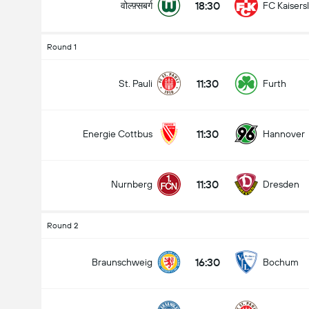
18:30
वोल्फ़्सबर्ग
FC Kaisers
Round 1
11:30
St. Pauli
Furth
11:30
Energie Cottbus
Hannover
11:30
Nurnberg
Dresden
Round 2
16:30
Braunschweig
Bochum