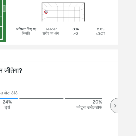
असिस्ट किए गए
Header
0.14
0.85
स्थिति
शरीर का अंग
xG
xGOT
न जीतेगा?
ुल वोट: 616
24%
20%
ड्रॉ
फोर्टुना डसेलडोर्फ