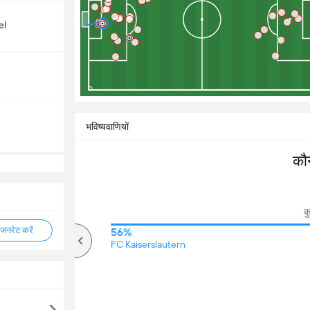
el
भविष्यवाणियों
कौ
क
नरेट करें
82%
56%
ऊपर
FC Kaiserslautern