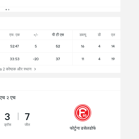
एफ: एक
+/-
पी टी एस
डब्ल्यू
डी
एल
52:47
5
52
16
4
14
33:53
-20
37
11
4
19
2 कोष्ठक और स्थान
एच २ एच
3
7
ड्रॉस
जीत
फोर्टुना डसेलडोर्फ