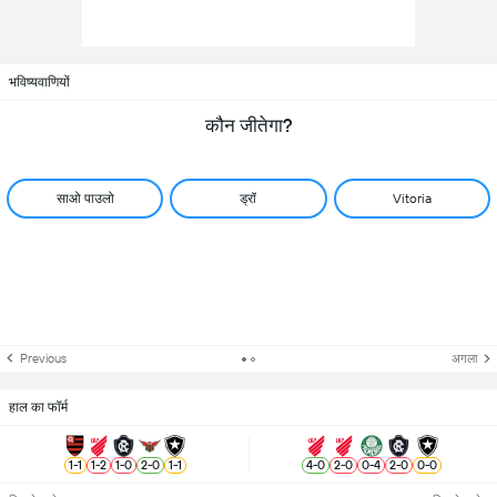
भविष्यवाणियों
कौन जीतेगा?
साओ पाउलो
ड्रॉ
Vitoria
Previous
अगला
हाल का फॉर्म
1
-
1
1
-
2
1
-
0
2
-
0
1
-
1
4
-
0
2
-
0
0
-
4
2
-
0
0
-
0