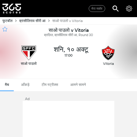
मेरा स्कोर
फुटबॉल
ब्रासीलिराव सीरी आ
साओ पाउलो v Vitoria
साओ पाउलो v Vitoria
ब्राज़िल, ब्रासीलिराव सीरी आ, Round 30
शनि, १० अक्टू
17:00
साओ पाउलो
Vitoria
मैच
आँकड़े
टीम स्ट्रीक्स
आमने सामने
Ad