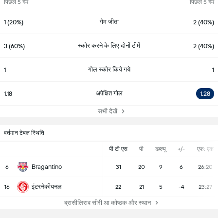
पिछले 5 गेम
पिछले 5 गेम
गेम जीता
1 (20%)
2 (40%)
स्कोर करने के लिए दोनों टीमें
3 (60%)
2 (40%)
गोल स्कोर किये गये
1
1
अपेक्षित गोल
1.18
1.28
सभी देखें
वर्तमान टेबल स्थिति
पी टी एस
पी
डब्ल्यू
+/-
एफ: एक
Bragantino
6
31
20
9
6
26:20
इंटरनेकीयनल
16
22
21
5
-4
23:27
ब्रासीलिराव सीरी आ कोष्ठक और स्थान