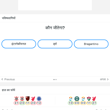
भविष्यवाणियों
कौन जीतेगा?
इंटरनेकीयनल
ड्रॉ
Bragantino
Previous
अगला
हाल का फॉर्म
2
-
1
2
-
0
1
-
1
2
-
0
1
-
2
1
-
0
0
-
0
0
-
0
1
-
1
2
-
1