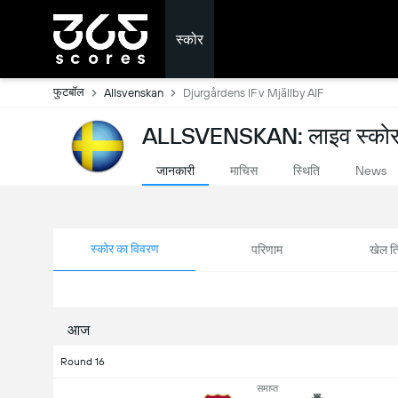
स्कोर
फुटबॉल
Allsvenskan
Djurgårdens IF v Mjällby AIF
ALLSVENSKAN: लाइव स्को
जानकारी
माचिस
स्थिति
News
स्कोर का विवरण
परिणाम
खेल ति
आज
Round 16
समाप्त