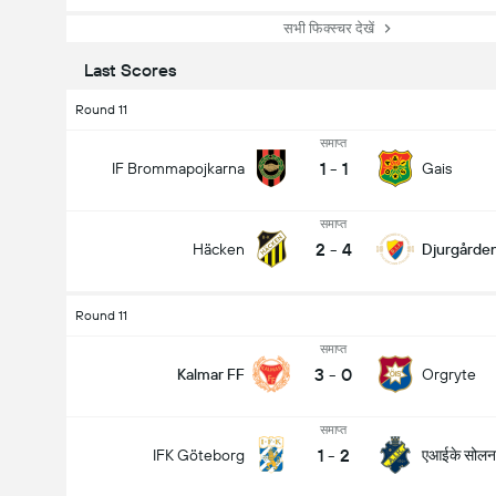
सभी फिक्स्चर देखें
Last Scores
Round 11
समाप्त
1
-
1
IF Brommapojkarna
Gais
समाप्त
2
-
4
Häcken
Djurgårde
Round 11
समाप्त
3
-
0
Kalmar FF
Orgryte
समाप्त
1
-
2
एआईके सोलन
IFK Göteborg