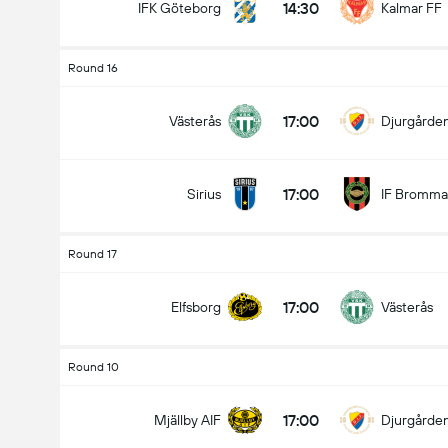
14:30
IFK Göteborg
Kalmar FF
Round 16
17:00
Västerås
Djurgårde
17:00
Sirius
IF Bromma
Round 17
17:00
Elfsborg
Västerås
Round 10
17:00
Mjällby AIF
Djurgårde