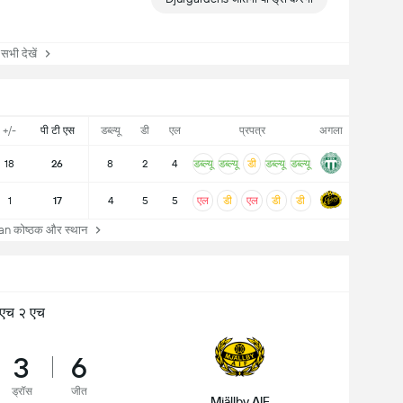
ी देखें
+/-
पी टी एस
डब्ल्यू
डी
एल
प्रपत्र
अगला
18
26
8
2
4
डब्ल्यू
डब्ल्यू
डी
डब्ल्यू
डब्ल्यू
1
17
4
5
5
एल
डी
एल
डी
डी
 कोष्ठक और स्थान
एच २ एच
3
6
ड्रॉस
जीत
Mjällby AIF