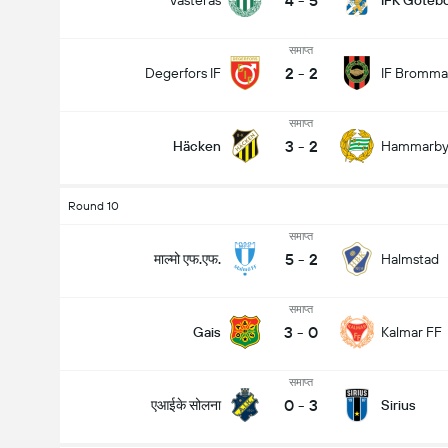
4
-
5
Västerås
IFK Göteb
समाप्त
2
-
2
Degerfors IF
IF Bromma
समाप्त
3
-
2
Häcken
Hammarb
Round 10
समाप्त
5
-
2
माल्मो एफ.एफ.
Halmstad
समाप्त
3
-
0
Gais
Kalmar FF
समाप्त
0
-
3
एआईके सोलना
Sirius