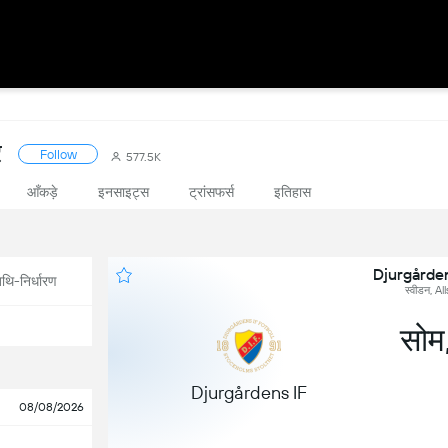
र
Follow
577.5K
आँकड़े
इनसाइट्स
ट्रांसफर्स
इतिहास
Djurgården
थि-निर्धारण
स्वीडन, A
सोम
Djurgårdens IF
08/08/2026