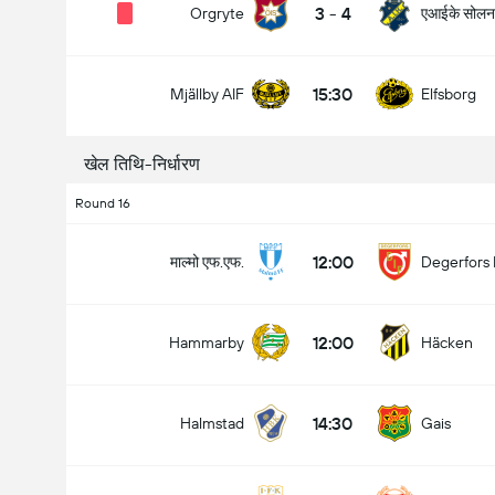
3
-
4
एआईके सोलन
Orgryte
15:30
Mjällby AIF
Elfsborg
मैच में कुल गोल (2.5)
खेल तिथि-निर्धारण
Round 16
के अंतर्गत
ऊपर
12:00
माल्मो एफ.एफ.
Degerfors 
12:00
Hammarby
Häcken
14:30
Halmstad
Gais