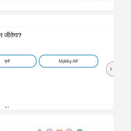
न जीतेगा?
ड्रॉ
Mjällby AIF