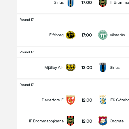
17:00
Sirius
IF Bromma
Round 17
17:00
Elfsborg
Västerås
Round 17
13:00
Mjällby AIF
Sirius
Round 17
12:00
Degerfors IF
IFK Göteb
12:00
IF Brommapojkarna
Orgryte