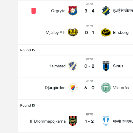
समाप्त
3
-
4
एआईके सोलन
Orgryte
समाप्त
0
-
1
Mjällby AIF
Elfsborg
Round 15
समाप्त
0
-
2
Halmstad
Sirius
समाप्त
6
-
0
Djurgården
Västerås
Round 15
समाप्त
1
-
2
माल्मो एफ.एफ.
IF Brommapojkarna