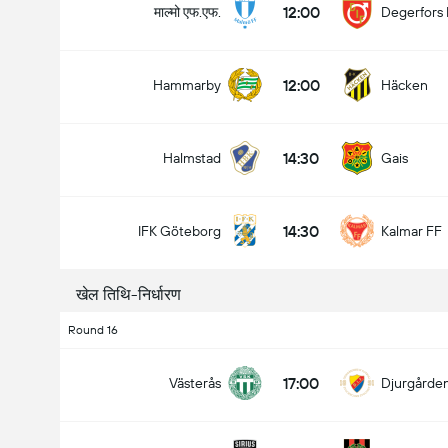
12:00
माल्मो एफ.एफ.
Degerfors 
12:00
Hammarby
Häcken
मैच में कुल गोल (2.5)
14:30
Halmstad
Gais
के अंतर्गत
ऊपर
14:30
IFK Göteborg
Kalmar FF
खेल तिथि-निर्धारण
Round 16
17:00
Västerås
Djurgårde