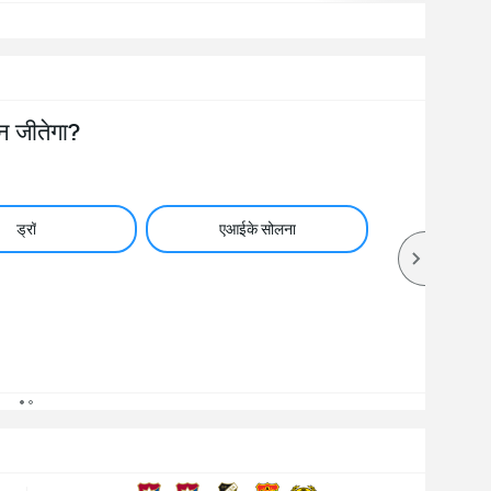
न जीतेगा?
ड्रॉ
एआईके सोलना