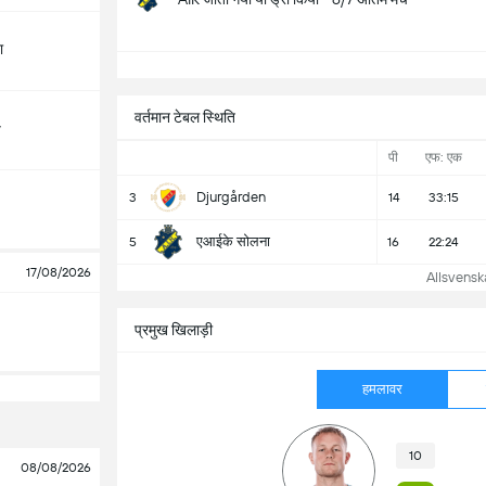
ा
सभ
वर्तमान टेबल स्थिति
y
पी
एफ: एक
Djurgården
3
14
33:15
एआईके सोलना
5
16
22:24
17/08/2026
Allsvenskan
प्रमुख खिलाड़ी
हमलावर
10
08/08/2026