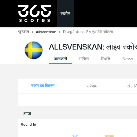
स्कोर
फुटबॉल
Djurgårdens IF v एआईके सोलना
Allsvenskan
ALLSVENSKAN: लाइव स्को
जानकारी
माचिस
स्थिति
News
स्कोर का विवरण
परिणाम
खेल ति
आज
Round 16