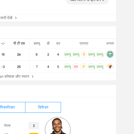
ी देखें
+/-
पी टी एस
डब्ल्यू
डी
एल
प्रपत्र
अगला
18
26
8
2
4
डब्ल्यू
डब्ल्यू
डी
डब्ल्यू
डब्ल्यू
-2
25
7
4
5
डब्ल्यू
एल
डी
डब्ल्यू
डब्ल्यू
 कोष्ठक और स्थान
मिडफील्डर
डिफेंडर
गोल्स
2