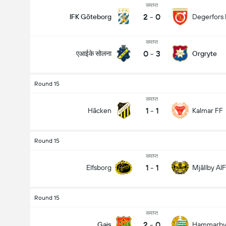
समाप्त
2
-
0
IFK Göteborg
Degerfors 
समाप्त
0
-
3
एआईके सोलना
Orgryte
Round 15
समाप्त
1
-
1
Häcken
Kalmar FF
Round 15
समाप्त
1
-
1
Elfsborg
Mjällby AIF
Round 15
समाप्त
2
-
0
Gais
Hammarb