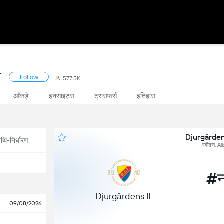
र
Follow
577.5K
आँकड़े
इनसाइट्स
ट्रांसफर्स
इतिहास
Djurgården
थि-निर्धारण
स्वीडन, A
#न
Djurgårdens IF
09/08/2026