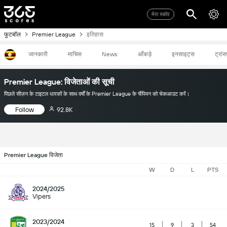
मेरा स्कोर
फुटबॉल
Premier League
इतिहास
जानकारी
माचिस
News
आँकड़े
इनसाइट्स
ट्रांस
Premier League: विजेताओं की सूची
पिछले सीज़न के टाइटल धारकों के साथ वर्षों के Premier League के चैंपियन को चेकआउट करें।
Follow
92.8K
Premier League विजेता
W
D
L
PTS
2024/2025
Vipers
2023/2024
15
9
3
54