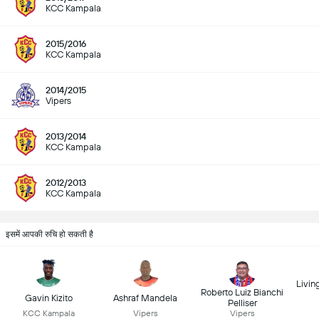
KCC Kampala
2015/2016
KCC Kampala
2014/2015
Vipers
2013/2014
KCC Kampala
2012/2013
KCC Kampala
इसमें आपकी रुचि हो सकती है
Livin
Roberto Luiz Bianchi
Gavin Kizito
Ashraf Mandela
Pelliser
KCC Kampala
Vipers
Vipers