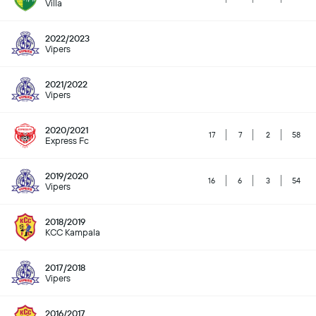
Villa
2022/2023
Vipers
2021/2022
Vipers
2020/2021
17
7
2
58
Express Fc
2019/2020
16
6
3
54
Vipers
2018/2019
KCC Kampala
2017/2018
Vipers
2016/2017