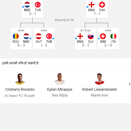
NED
TUR
ENG
SWI
2 - 1
1 - 1
Round of 16
समाप्त
समाप्त
ET के बाद
समाप्त
ROU
NED
AUT
TUR
ENG
SLV
SWI
ITA
0 - 3
1 - 2
2 - 1
2 - 0
इसमें आपकी रुचि हो सकती है
L
Cristiano Ronaldo
Kylian Mbappe
Robert Lewandowski
Al Nassr FC Riyadh
रियल मेड्रिड
शिकागो फायर