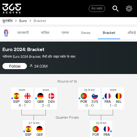
मेरा स्कोर
फुटबॉल
Euro
Bracket
जानकारी
माचिस
ग्रुप्स
News
Bracket
आँकड़े
Euro 2024: Bracket
नवीनतम Euro 2024 Bracket, मैचों और लाइव स्कोर के साथ
Follow
24.03M
Round of 16
समाप्त
समाप्त
दंड के बाद
समाप्त
ESP
GEO
GER
DEN
POR
SVN
FRA
BEL
4 - 1
2 - 0
0 - 0
1 - 0
Quarter Finals
ET के बाद
दंड के बाद
ESP
GER
POR
FRA